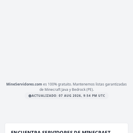
49 VOTOS (MES)
☀
BYCRAFT
NETWORK
(1.16 - 1.21)
☻
COMUNIDAD
⊳
discord.bycraft.net
1.20
VERSIÓN
Survival, PvP, Bedrock
TIPO
PLATAFORMA
JAVA & BEDROCK
ESTADO
29
/ 200
JUGADORES
COPIAR IP
mc.bycraft.net
MineServidores.com
es 100% gratuito. Mantenemos listas garantizadas
de Minecraft Java y Bedrock (PE).
ACTUALIZADO: 07 AUG 2026, 9:54 PM UTC
ENCUENTRA SERVIDORES DE MINECRAFT