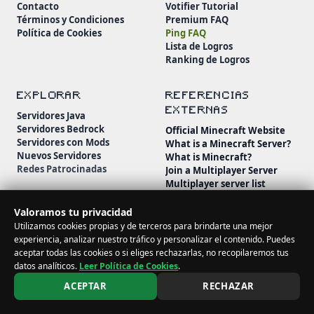
Contacto
Votifier Tutorial
Términos y Condiciones
Premium FAQ
Política de Cookies
Ping FAQ
Lista de Logros
Ranking de Logros
EXPLORAR
REFERENCIAS
EXTERNAS
Servidores Java
Servidores Bedrock
Official Minecraft Website
Servidores con Mods
What is a Minecraft Server?
Nuevos Servidores
What is Minecraft?
Redes Patrocinadas
Join a Multiplayer Server
Multiplayer server list
Minecraft Wiki
Minecraft Beginner's Guide
Valoramos tu privacidad
Utilizamos cookies propias y de terceros para brindarte una mejor
experiencia, analizar nuestro tráfico y personalizar el contenido. Puedes
aceptar todas las cookies o si eliges rechazarlas, no recopilaremos tus
datos analíticos.
Leer Política de Cookies
.
© 2026 MineServidores. Todos los derechos reservados.
ACEPTAR
RECHAZAR