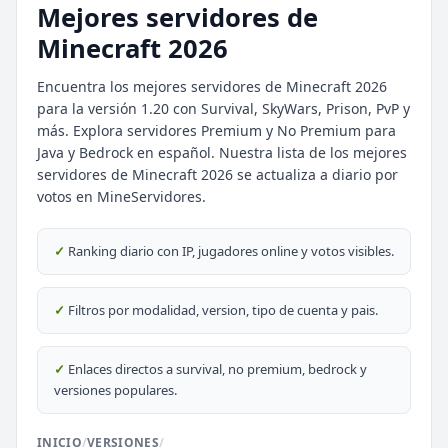
Mejores servidores de
Minecraft 2026
Encuentra los mejores servidores de Minecraft 2026
para la versión 1.20 con Survival, SkyWars, Prison, PvP y
más. Explora servidores Premium y No Premium para
Java y Bedrock en español. Nuestra lista de los mejores
servidores de Minecraft 2026 se actualiza a diario por
votos en MineServidores.
⭐ SERVIDORES DESTACADOS
✓
Ranking diario con IP, jugadores online y votos visibles.
DESTACADO
DeathZone Network
69
SURVIVAL
2026
ACTIVOS
✓
Filtros por modalidad, version, tipo de cuenta y pais.
DESTACADO
EnchantedCraft
69
NO PREMIUM
✓
Enlaces directos a survival, no premium, bedrock y
versiones populares.
🎮 MODALIDADES POPULARES
INICIO
/
VERSIONES
/