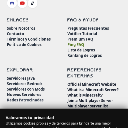
ENLACES
FAQ & AYUDA
Sobre Nosotros
Preguntas Frecuentes
Contacto
Votifier Tutorial
Términos y Condiciones
Premium FAQ
Política de Cookies
Ping FAQ
Lista de Logros
Ranking de Logros
EXPLORAR
REFERENCIAS
EXTERNAS
Servidores Java
Servidores Bedrock
Official Minecraft Website
Servidores con Mods
What is a Minecraft Server?
Nuevos Servidores
What is Minecraft?
Redes Patrocinadas
Join a Multiplayer Server
Multiplayer server list
Minecraft Wiki
Minecraft Beginner's Guide
Valoramos tu privacidad
Utilizamos cookies propias y de terceros para brindarte una mejor