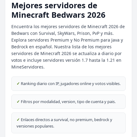
Mejores servidores de
Minecraft Bedwars 2026
Encuentra los mejores servidores de Minecraft 2026 de
Bedwars con Survival, SkyWars, Prison, PvP y más.
Explora servidores Premium y No Premium para Java y
Bedrock en español. Nuestra lista de los mejores
servidores de Minecraft 2026 se actualiza a diario por
⭐ SERVIDORES DESTACADOS
votos e incluye servidores versión 1.7 hasta la 1.21 en
MineServidores.
DESTACADO
DeathZone Network
69
SURVIVAL
2026
ACTIVOS
✓
Ranking diario con IP, jugadores online y votos visibles.
DESTACADO
EnchantedCraft
69
NO PREMIUM
✓
Filtros por modalidad, version, tipo de cuenta y pais.
🎮 MODALIDADES POPULARES
✓
Enlaces directos a survival, no premium, bedrock y
versiones populares.
🌿
🔒
Survival
Prision OP