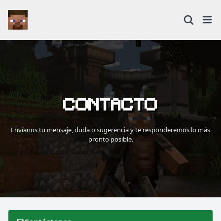
CONTACTO
Envíanos tu mensaje, duda o sugerencia y te responderemos lo más
pronto posible.
⭐ SERVIDORES DESTACADOS
DESTACADO
DeathZone Network
69
SURVIVAL
2026
ACTIVOS
DESTACADO
EnchantedCraft
69
NO PREMIUM