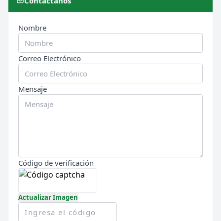
Contáctanos
🎮 MODALIDADES POPULARES
Nombre
🌿
🔒
Survival
Prision OP
Correo Electrónico
🎮
🎮
BoxPvP
Survival OP
⚔️
🏝️
PvP
Skyblock
Mensaje
🎮
🎮
Premium
Earth
🐉
Cobblemon
Código de verificación
Actualizar Imagen