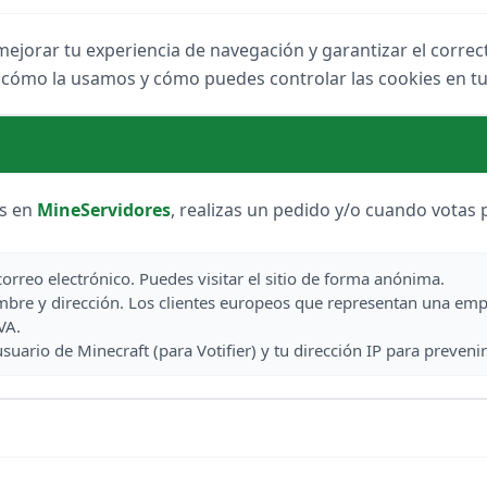
DESTACADO
69
ejorar tu experiencia de navegación y garantizar el correc
 cómo la usamos y cómo puedes controlar las cookies en t
PvP
block
as en
MineServidores
, realizas un pedido y/o cuando votas 
 Lag
correo electrónico. Puedes visitar el sitio de forma anónima.
bre y dirección. Los clientes europeos que representan una em
VA.
rio de Minecraft (para Votifier) y tu dirección IP para prevenir 