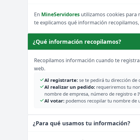
EnchantedCraft
NO PREMIUM
En
MineServidores
utilizamos cookies para m
te explicamos qué información recopilamos,
🎮 MODALIDADES POPULARES
¿Qué información recopilamos?
🌿
🔒
🎮
Survival
Prision OP
Box
🎮
⚔️
🏝️
Survival OP
PvP
Sky
Recopilamos información cuando te registr
web.
🎮
🐉
🎮
Premium
Cobblemon
Sin
Al registrarte:
se te pedirá tu dirección de 
Al realizar un pedido:
requeriremos tu nom
nombre de empresa, número de registro e I
Al votar:
podemos recopilar tu nombre de usua
¿Para qué usamos tu información?