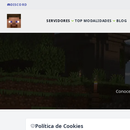
DISCORD
SERVIDORES
TOP MODALIDADES
BLOG
Conoce 
⭐ SERVIDORES DESTACADOS
DeathZone Network
SURVIVAL
2026
ACTIVOS
Política de Cookies