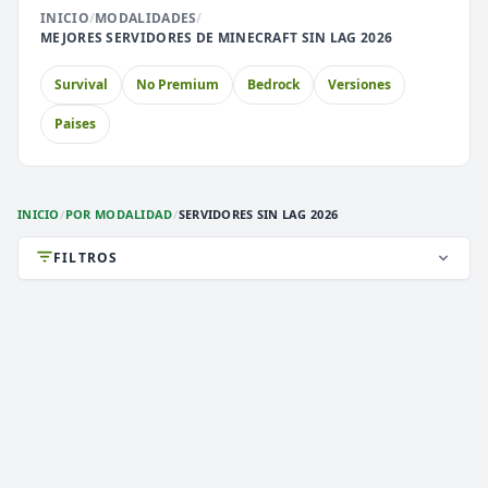
EnchantedCraft
INICIO
/
MODALIDADES
/
69
NO PREMIUM
MEJORES SERVIDORES DE MINECRAFT SIN LAG 2026
🎮 MODALIDADES POPULARES
Survival
No Premium
Bedrock
Versiones
Paises
🌿
🔒
Survival
Prision OP
🎮
🎮
BoxPvP
Survival OP
INICIO
/
POR MODALIDAD
/
SERVIDORES SIN LAG 2026
⚔️
🏝️
PvP
Skyblock
FILTROS
🎮
🎮
Premium
Sin Lag
DEATHZONE NETWORK
🎮
Earth
2,863 VOTOS (MES)
★ PREMIUM
i
》》
DEATH
ZONE
NETWORK
[
1.7/26.2
]
《《
i
✞
¡LA MEJOR CONEXIÓN!
¡VIP GRATIS! ¡ENTRA!
✞
1.8 a 1.21.x
VERSIÓN
Survival, 2026, Activos
TIPO