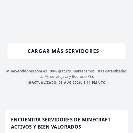
PLATAFORMA
JAVA & BEDROCK
ESTADO
11
/ 500
JUGADORES
COPIAR IP
terramedia.club
CARGAR MÁS SERVIDORES
MineServidores.com
es 100% gratuito. Mantenemos listas garantizadas
de Minecraft Java y Bedrock (PE).
ACTUALIZADO: 08 AUG 2026, 4:11 PM UTC
ENCUENTRA SERVIDORES DE MINECRAFT
ACTIVOS Y BIEN VALORADOS