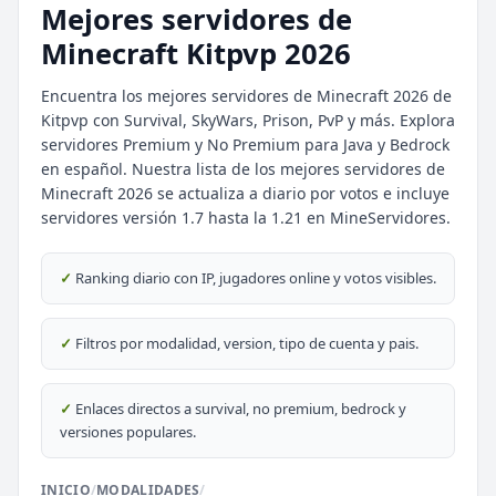
Mejores servidores de
Minecraft Kitpvp 2026
Encuentra los mejores servidores de Minecraft 2026 de
Kitpvp con Survival, SkyWars, Prison, PvP y más. Explora
servidores Premium y No Premium para Java y Bedrock
en español. Nuestra lista de los mejores servidores de
Minecraft 2026 se actualiza a diario por votos e incluye
⭐ SERVIDORES DESTACADOS
servidores versión 1.7 hasta la 1.21 en MineServidores.
DESTACADO
DeathZone Network
69
SURVIVAL
2026
ACTIVOS
✓
Ranking diario con IP, jugadores online y votos visibles.
DESTACADO
EnchantedCraft
✓
Filtros por modalidad, version, tipo de cuenta y pais.
69
NO PREMIUM
🎮 MODALIDADES POPULARES
✓
Enlaces directos a survival, no premium, bedrock y
versiones populares.
🌿
🎮
Survival
BoxPvP
INICIO
/
MODALIDADES
/