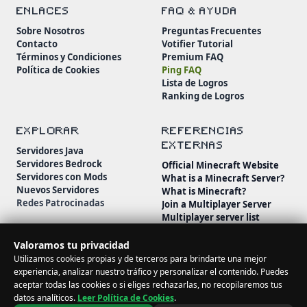
ENLACES
FAQ & AYUDA
Sobre Nosotros
Preguntas Frecuentes
Contacto
Votifier Tutorial
Términos y Condiciones
Premium FAQ
Política de Cookies
Ping FAQ
Lista de Logros
Ranking de Logros
EXPLORAR
REFERENCIAS
EXTERNAS
Servidores Java
Servidores Bedrock
Official Minecraft Website
Servidores con Mods
What is a Minecraft Server?
Nuevos Servidores
What is Minecraft?
Redes Patrocinadas
Join a Multiplayer Server
Multiplayer server list
Minecraft Wiki
Minecraft Beginner's Guide
Valoramos tu privacidad
Utilizamos cookies propias y de terceros para brindarte una mejor
experiencia, analizar nuestro tráfico y personalizar el contenido. Puedes
aceptar todas las cookies o si eliges rechazarlas, no recopilaremos tus
datos analíticos.
Leer Política de Cookies
.