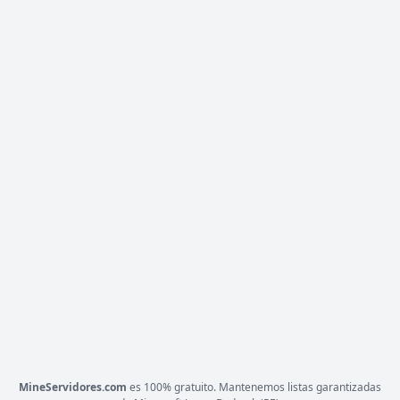
ESTADO
48
/ 500
JUGADORES
COPIAR IP
mc.nexus-craft.net
NEROCRAFT
22 VOTOS (MES)
CARGANDO MOTD...
1.8 a 1.21.x
VERSIÓN
KitPvP, Survival, SMP
TIPO
PLATAFORMA
JAVA
ESTADO
0
/ 0
JUGADORES
COPIAR IP
play.nerocraft.es
MineServidores.com
es 100% gratuito. Mantenemos listas garantizadas