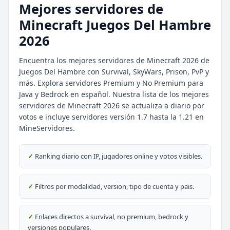
Mejores servidores de
Minecraft Juegos Del Hambre
2026
Encuentra los mejores servidores de Minecraft 2026 de
Juegos Del Hambre con Survival, SkyWars, Prison, PvP y
más. Explora servidores Premium y No Premium para
Java y Bedrock en español. Nuestra lista de los mejores
⭐ SERVIDORES DESTACADOS
servidores de Minecraft 2026 se actualiza a diario por
votos e incluye servidores versión 1.7 hasta la 1.21 en
DESTACADO
DeathZone Network
MineServidores.
69
SURVIVAL
2026
ACTIVOS
DESTACADO
EnchantedCraft
✓
Ranking diario con IP, jugadores online y votos visibles.
69
NO PREMIUM
✓
Filtros por modalidad, version, tipo de cuenta y pais.
🎮 MODALIDADES POPULARES
✓
Enlaces directos a survival, no premium, bedrock y
🌿
🔒
Survival
Prision OP
versiones populares.