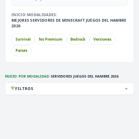
🎮
🎮
BoxPvP
Survival OP
INICIO
/
MODALIDADES
/
MEJORES SERVIDORES DE MINECRAFT JUEGOS DEL HAMBRE
⚔️
🏝️
PvP
Skyblock
2026
🎮
🎮
Premium
Sin Lag
Survival
No Premium
Bedrock
Versiones
Paises
🎮
Earth
INICIO
/
POR MODALIDAD
/
SERVIDORES JUEGOS DEL HAMBRE 2026
FILTROS
DEATHZONE NETWORK
2,951 VOTOS (MES)
★ PREMIUM
i
》》
DEATH
ZONE
NETWORK
[
1.7/26.2
]
《《
i
✞
¡LA MEJOR CONEXIÓN!
¡VIP GRATIS! ¡ENTRA!
✞