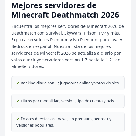
Mejores servidores de
Minecraft Deathmatch 2026
Encuentra los mejores servidores de Minecraft 2026 de
Deathmatch con Survival, SkyWars, Prison, PvP y más.
Explora servidores Premium y No Premium para Java y
⭐ SERVIDORES DESTACADOS
Bedrock en español. Nuestra lista de los mejores
servidores de Minecraft 2026 se actualiza a diario por
DESTACADO
DeathZone Network
votos e incluye servidores versión 1.7 hasta la 1.21 en
69
SURVIVAL
2026
ACTIVOS
MineServidores.
DESTACADO
EnchantedCraft
✓
Ranking diario con IP, jugadores online y votos visibles.
69
NO PREMIUM
✓
Filtros por modalidad, version, tipo de cuenta y pais.
🎮 MODALIDADES POPULARES
🌿
🔒
Survival
Prision OP
✓
Enlaces directos a survival, no premium, bedrock y
versiones populares.
🎮
🎮
BoxPvP
Survival OP