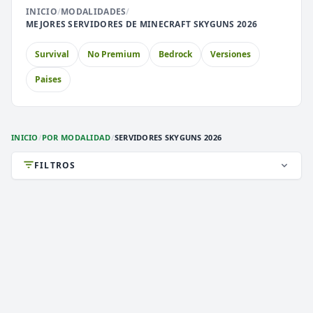
INICIO
/
MODALIDADES
/
⚔️
🏝️
MEJORES SERVIDORES DE MINECRAFT SKYGUNS 2026
PvP
Skyblock
Survival
No Premium
Bedrock
Versiones
🎮
🐉
Premium
Cobblemon
Paises
🎮
Sin Lag
INICIO
/
POR MODALIDAD
/
SERVIDORES SKYGUNS 2026
FILTROS
DEATHZONE NETWORK
2,813 VOTOS (MES)
★ PREMIUM
CARGANDO MOTD...
1.8 a 1.21.x
VERSIÓN
Survival, 2026, Activos
TIPO