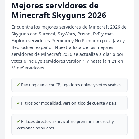
Mejores servidores de
Minecraft Skyguns 2026
Encuentra los mejores servidores de Minecraft 2026 de
Skyguns con Survival, SkyWars, Prison, PvP y más.
Explora servidores Premium y No Premium para Java y
Bedrock en español. Nuestra lista de los mejores
⭐ SERVIDORES DESTACADOS
servidores de Minecraft 2026 se actualiza a diario por
DESTACADO
DeathZone Network
votos e incluye servidores versión 1.7 hasta la 1.21 en
69
SURVIVAL
2026
ACTIVOS
MineServidores.
DESTACADO
EnchantedCraft
✓
Ranking diario con IP, jugadores online y votos visibles.
69
NO PREMIUM
✓
Filtros por modalidad, version, tipo de cuenta y pais.
🎮 MODALIDADES POPULARES
🌿
🔒
Survival
Prision OP
✓
Enlaces directos a survival, no premium, bedrock y
versiones populares.
🎮
🎮
BoxPvP
Survival OP