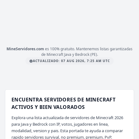
PLATAFORMA
JAVA & BEDROCK
ESTADO
20
/ 595
JUGADORES
COPIAR IP
mc.mineverso.com
MineServidores.com
es 100% gratuito. Mantenemos listas garantizadas
de Minecraft Java y Bedrock (PE).
ACTUALIZADO: 07 AUG 2026, 7:25 AM UTC
ENCUENTRA SERVIDORES DE MINECRAFT
ACTIVOS Y BIEN VALORADOS
Explora una lista actualizada de servidores de Minecraft 2026
para Java y Bedrock con IP, votos, jugadores en linea,
modalidad, version y pais. Esta portada te ayuda a comparar
rapido servidores survival, no premium, premium, PvP,