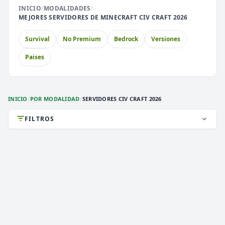
INICIO
/
MODALIDADES
/
⚔️
🏝️
MEJORES SERVIDORES DE MINECRAFT CIV CRAFT 2026
PvP
Skyblock
Survival
No Premium
Bedrock
Versiones
🎮
🎮
Premium
Sin Lag
Paises
🎮
Earth
INICIO
/
POR MODALIDAD
/
SERVIDORES CIV CRAFT 2026
FILTROS
DEATHZONE NETWORK
2,952 VOTOS (MES)
★ PREMIUM
i
》》
DEATH
ZONE
NETWORK
[
1.7/26.2
]
《《
i
✞
¡LA MEJOR CONEXIÓN!
¡VIP GRATIS! ¡ENTRA!
✞
1.8 a 1.21.x
VERSIÓN
Survival, 2026, Activos
TIPO