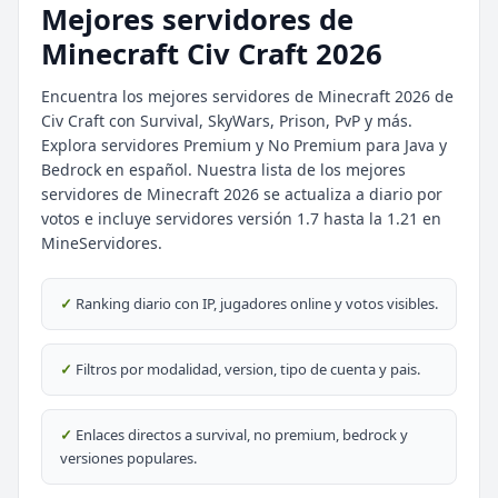
Mejores servidores de
Minecraft Civ Craft 2026
Encuentra los mejores servidores de Minecraft 2026 de
Civ Craft con Survival, SkyWars, Prison, PvP y más.
Explora servidores Premium y No Premium para Java y
Bedrock en español. Nuestra lista de los mejores
⭐ SERVIDORES DESTACADOS
servidores de Minecraft 2026 se actualiza a diario por
DESTACADO
DeathZone Network
votos e incluye servidores versión 1.7 hasta la 1.21 en
69
SURVIVAL
2026
ACTIVOS
MineServidores.
DESTACADO
EnchantedCraft
✓
Ranking diario con IP, jugadores online y votos visibles.
69
NO PREMIUM
✓
Filtros por modalidad, version, tipo de cuenta y pais.
🎮 MODALIDADES POPULARES
🌿
🔒
Survival
Prision OP
✓
Enlaces directos a survival, no premium, bedrock y
versiones populares.
🎮
🎮
BoxPvP
Survival OP