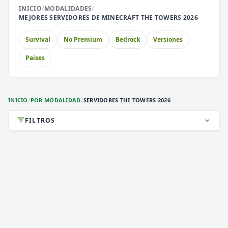
INICIO
/
MODALIDADES
/
⚔️
🏝️
MEJORES SERVIDORES DE MINECRAFT THE TOWERS 2026
PvP
Skyblock
Survival
No Premium
Bedrock
Versiones
🎮
🎮
Premium
Sin Lag
Paises
🎮
Earth
INICIO
/
POR MODALIDAD
/
SERVIDORES THE TOWERS 2026
FILTROS
DEATHZONE NETWORK
2,942 VOTOS (MES)
★ PREMIUM
i
》》
DEATH
ZONE
NETWORK
[
1.7/26.2
]
《《
i
✞
¡LA MEJOR CONEXIÓN!
¡VIP GRATIS! ¡ENTRA!
✞
1.8 a 1.21.x
VERSIÓN
Survival, 2026, Activos
TIPO