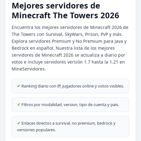
Mejores servidores de
Minecraft The Towers 2026
Encuentra los mejores servidores de Minecraft 2026 de
The Towers con Survival, SkyWars, Prison, PvP y más.
Explora servidores Premium y No Premium para Java y
Bedrock en español. Nuestra lista de los mejores
⭐ SERVIDORES DESTACADOS
servidores de Minecraft 2026 se actualiza a diario por
DESTACADO
DeathZone Network
votos e incluye servidores versión 1.7 hasta la 1.21 en
69
SURVIVAL
2026
ACTIVOS
MineServidores.
DESTACADO
EnchantedCraft
✓
Ranking diario con IP, jugadores online y votos visibles.
69
NO PREMIUM
✓
Filtros por modalidad, version, tipo de cuenta y pais.
🎮 MODALIDADES POPULARES
🌿
🔒
Survival
Prision OP
✓
Enlaces directos a survival, no premium, bedrock y
versiones populares.
🎮
🎮
BoxPvP
Survival OP