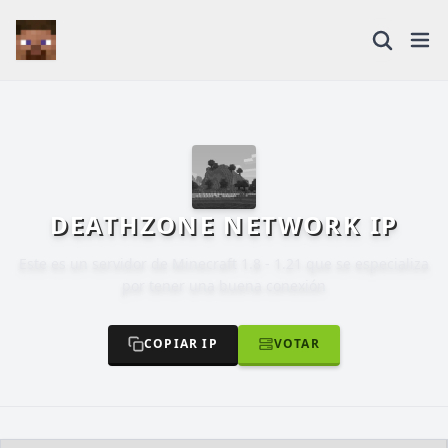
DEATHZONE NETWORK IP
Este es un servidor de Minecraft 1.8 - 1.21 que se especializa
por tener una buena conexión
COPIAR IP
VOTAR