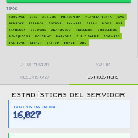
TIPOS
SURVIVAL
2026
ACTIVOS
PRISION OP
PLANETA TIERRA
JAVA
BEDROCK
ESPANOL
BOXPVP
SKYWARS
EARTH
MODS
PVP
SKYBLOCK
BEDWARS
ANARQUICO
PIXELMON
COBBLEMON
MINI JUEGOS
ROLEPLAY
PARKOUR
BUILD BATTLE
EGGWARS
FACTIONS
KITPVP
SKYPVP
FORGE
UHC
INFORMACIÓN
VOTAR
RESEÑAS (42)
ESTADÍSTICAS
ESTADÍSTICAS DEL SERVIDOR
TOTAL VISITAS PÁGINA
16,027