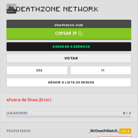
DEATHZONE NETWORK
⭐ SERVIDORES DESTACADOS
deathzone.club
COPIAR IP
DESTACADO
DeathZone Network
69
SURVIVAL
2026
ACTIVOS
AGREGAR A BEDROCK
DESTACADO
EnchantedCraft
VOTAR
69
NO PREMIUM
252
11
🎮 MODALIDADES POPULARES
AÑADIR A LISTA DE DESEOS
🌿
🔒
Survival
Prision OP
Fuera de línea (Error)
🎮
🎮
BoxPvP
Survival OP
JUGADORES
0
/
0
⚔️
🏝️
PvP
Skyblock
_MrDeathMatch_
PROPIETARIO
LVL 4