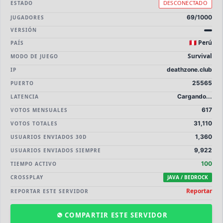
🎮
🐉
Premium
Cobblemon
DESCONECTADO
ESTADO
69/1000
JUGADORES
🎮
Sin Lag
VERSIÓN
🇵🇪 Perú
PAÍS
Survival
MODO DE JUEGO
deathzone.club
IP
25565
PUERTO
Cargando...
LATENCIA
617
VOTOS MENSUALES
31,110
VOTOS TOTALES
1,360
USUARIOS ENVIADOS 30D
9,922
USUARIOS ENVIADOS SIEMPRE
100
TIEMPO ACTIVO
CROSSPLAY
JAVA / BEDROCK
Reportar
REPORTAR ESTE SERVIDOR
COMPARTIR ESTE SERVIDOR