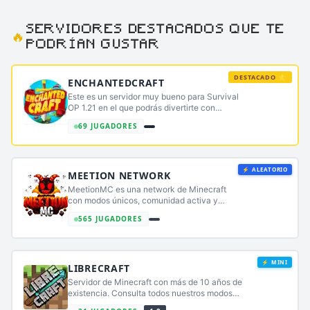
SERVIDORES DESTACADOS QUE TE
🔥
PODRÍAN GUSTAR
DESTACADO ⭐
ENCHANTEDCRAFT
Este es un servidor muy bueno para Survival
OP 1.21 en el que podrás divertirte con
amigos
69 JUGADORES
⚡ ALEATORIO
MEETION NETWORK
MeetionMC es una network de Minecraft
con modos únicos, comunidad activa y
eventos constantes. Disfruta de Survival,
565 JUGADORES
SkyPvP, Prisión OP y más en un entorno
divertido, estable y seguro.
⚡ MINI
LIBRECRAFT
Servidor de Minecraft con más de 10 años de
existencia. Consulta todos nuestros modos
en https://librecraft.com/juegos