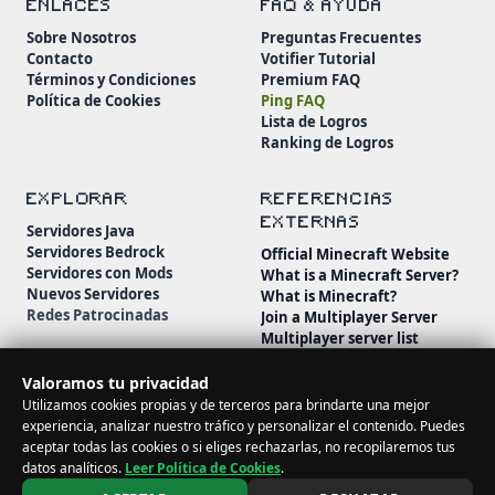
ENLACES
FAQ & AYUDA
Sobre Nosotros
Preguntas Frecuentes
Contacto
Votifier Tutorial
Términos y Condiciones
Premium FAQ
Política de Cookies
Ping FAQ
Lista de Logros
Ranking de Logros
EXPLORAR
REFERENCIAS
EXTERNAS
Servidores Java
Servidores Bedrock
Official Minecraft Website
Servidores con Mods
What is a Minecraft Server?
Nuevos Servidores
What is Minecraft?
Redes Patrocinadas
Join a Multiplayer Server
Multiplayer server list
Minecraft Wiki
Minecraft Beginner's Guide
Valoramos tu privacidad
Utilizamos cookies propias y de terceros para brindarte una mejor
experiencia, analizar nuestro tráfico y personalizar el contenido. Puedes
aceptar todas las cookies o si eliges rechazarlas, no recopilaremos tus
datos analíticos.
Leer Política de Cookies
.
© 2026 MineServidores. Todos los derechos reservados.