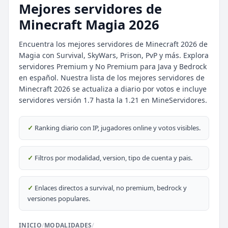
Mejores servidores de
Minecraft Magia 2026
Encuentra los mejores servidores de Minecraft 2026 de
Magia con Survival, SkyWars, Prison, PvP y más. Explora
servidores Premium y No Premium para Java y Bedrock
en español. Nuestra lista de los mejores servidores de
Minecraft 2026 se actualiza a diario por votos e incluye
⭐ SERVIDORES DESTACADOS
servidores versión 1.7 hasta la 1.21 en MineServidores.
DESTACADO
DeathZone Network
69
SURVIVAL
2026
ACTIVOS
✓
Ranking diario con IP, jugadores online y votos visibles.
DESTACADO
EnchantedCraft
69
✓
Filtros por modalidad, version, tipo de cuenta y pais.
NO PREMIUM
🎮 MODALIDADES POPULARES
✓
Enlaces directos a survival, no premium, bedrock y
versiones populares.
🌿
🔒
Survival
Prision OP
INICIO
/
MODALIDADES
/