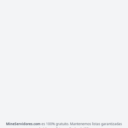
ESTADO
40
/ 1,000
JUGADORES
COPIAR IP
mc.zeres.fun
ROTTENCHUNK
13 VOTOS (MES)
CARGANDO MOTD...
1.21.4
VERSIÓN
Magia, MMORPG, RPG
TIPO
PLATAFORMA
JAVA
ESTADO
0
/ 0
JUGADORES
COPIAR IP
198.50.159.86
MineServidores.com
es 100% gratuito. Mantenemos listas garantizadas