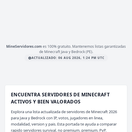
PLATAFORMA
JAVA
ESTADO
42
/ 5,000
JUGADORES
COPIAR IP
mc.librecraft.com
MineServidores.com
es 100% gratuito. Mantenemos listas garantizadas
de Minecraft Java y Bedrock (PE).
ACTUALIZADO: 06 AUG 2026, 1:24 PM UTC
ENCUENTRA SERVIDORES DE MINECRAFT
ACTIVOS Y BIEN VALORADOS
Explora una lista actualizada de servidores de Minecraft 2026
para Java y Bedrock con IP, votos, jugadores en linea,
modalidad, version y pais. Esta portada te ayuda a comparar
rapido servidores survival, no premium, premium, PvP,