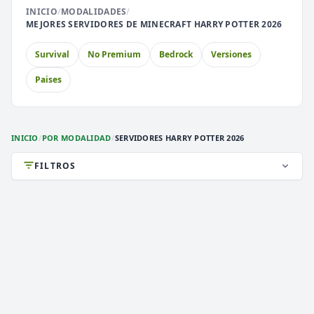
INICIO
/
MODALIDADES
/
⚔️
🏝️
MEJORES SERVIDORES DE MINECRAFT HARRY POTTER 2026
PvP
Skyblock
Survival
No Premium
Bedrock
Versiones
🎮
🎮
Premium
Earth
Paises
🐉
Cobblemon
INICIO
/
POR MODALIDAD
/
SERVIDORES HARRY POTTER 2026
FILTROS
DEATHZONE NETWORK
2,982 VOTOS (MES)
★ PREMIUM
i
》》
DEATH
ZONE
NETWORK
[
1.7/26.2
]
《《
i
✞
¡LA MEJOR CONEXIÓN!
¡VIP GRATIS! ¡ENTRA!
✞
1.8 a 1.21.x
VERSIÓN
Survival, 2026, Activos
TIPO