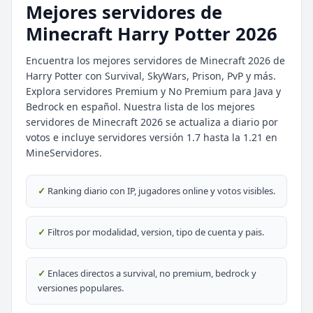
Mejores servidores de
Minecraft Harry Potter 2026
Encuentra los mejores servidores de Minecraft 2026 de
Harry Potter con Survival, SkyWars, Prison, PvP y más.
Explora servidores Premium y No Premium para Java y
Bedrock en español. Nuestra lista de los mejores
⭐ SERVIDORES DESTACADOS
servidores de Minecraft 2026 se actualiza a diario por
DESTACADO
DeathZone Network
votos e incluye servidores versión 1.7 hasta la 1.21 en
69
SURVIVAL
2026
ACTIVOS
MineServidores.
DESTACADO
EnchantedCraft
✓
Ranking diario con IP, jugadores online y votos visibles.
69
NO PREMIUM
✓
Filtros por modalidad, version, tipo de cuenta y pais.
🎮 MODALIDADES POPULARES
🌿
🔒
Survival
Prision OP
✓
Enlaces directos a survival, no premium, bedrock y
versiones populares.
🎮
🎮
BoxPvP
Survival OP