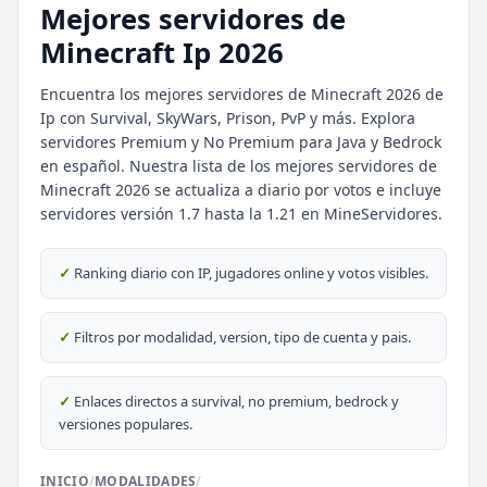
Mejores servidores de
Minecraft Ip 2026
Encuentra los mejores servidores de Minecraft 2026 de
Ip con Survival, SkyWars, Prison, PvP y más. Explora
servidores Premium y No Premium para Java y Bedrock
en español. Nuestra lista de los mejores servidores de
Minecraft 2026 se actualiza a diario por votos e incluye
servidores versión 1.7 hasta la 1.21 en MineServidores.
⭐ SERVIDORES DESTACADOS
✓
Ranking diario con IP, jugadores online y votos visibles.
DESTACADO
DeathZone Network
69
SURVIVAL
2026
ACTIVOS
✓
Filtros por modalidad, version, tipo de cuenta y pais.
DESTACADO
EnchantedCraft
69
NO PREMIUM
✓
Enlaces directos a survival, no premium, bedrock y
versiones populares.
🎮 MODALIDADES POPULARES
INICIO
/
MODALIDADES
/