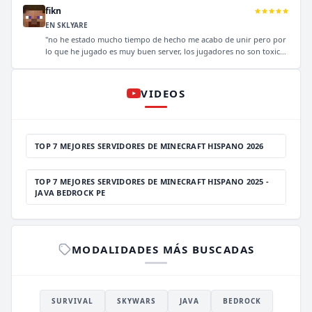
fikn
EN SKLYARE
"no he estado mucho tiempo de hecho me acabo de unir pero por
lo que he jugado es muy buen server, los jugadores no son toxicos
ni nada por el estilo y los staffs son muy buena gente y por lo que
veo siempre estan en linea, hice un ticket y casi al instante me lo
respondieron, en fin, muy buen server"
VIDEOS
TOP 7 MEJORES SERVIDORES DE MINECRAFT HISPANO 2026
TOP 7 MEJORES SERVIDORES DE MINECRAFT HISPANO 2025 -
JAVA BEDROCK PE
MODALIDADES MÁS BUSCADAS
SURVIVAL
SKYWARS
JAVA
BEDROCK