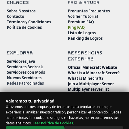
ENLACES
FAQ & AYUDA
Sobre Nosotros
Preguntas Frecuentes
Contacto
Votifier Tutorial
Términos y Condiciones
Premium FAQ
Política de Cookies
Ping FAQ
Lista de Logros
Ranking de Logros
EXPLORAR
REFERENCIAS
EXTERNAS
Servidores Java
Servidores Bedrock
Official Minecraft Website
Servidores con Mods
What is a Minecraft Server?
Nuevos Servidores
What is Minecraft?
Redes Patrocinadas
Join a Multiplayer Server
Multiplayer server list
Minecraft Wiki
Minecraft Beginner's Guide
Valoramos tu privacidad
Utilizamos cookies propias y de terceros para brindarte una mejor
experiencia, analizar nuestro tráfico y personalizar el contenido. Puedes
aceptar todas las cookies o si eliges rechazarlas, no recopilaremos tus
datos analíticos.
Leer Política de Cookies
.
© 2026 MineServidores. Todos los derechos reservados.