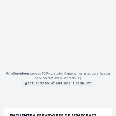
16 VOTOS (MES)
CARGANDO MOTD...
1.21.4
VERSIÓN
IP, MMORPG, RPG
TIPO
PLATAFORMA
JAVA
ESTADO
0
/ 0
JUGADORES
COPIAR IP
198.50.159.86
MineServidores.com
es 100% gratuito. Mantenemos listas garantizadas
de Minecraft Java y Bedrock (PE).
ACTUALIZADO: 07 AUG 2026, 8:02 PM UTC
ENCUENTRA SERVIDORES DE MINECRAFT