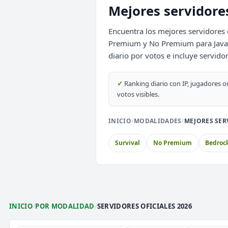
Mejores servidores
DeathZone Network
SURVIVAL
2026
ACTIVOS
Encuentra los mejores servidores 
Premium y No Premium para Java y 
EnchantedCraft
diario por votos e incluye servido
NO PREMIUM
🎮 MODALIDADES POPULARES
✓
Ranking diario con IP, jugadores o
votos visibles.
🌿
🔒
🎮
Survival
Prision OP
Box
INICIO
/
MODALIDADES
/
MEJORES SER
🎮
⚔️
🏝️
Survival OP
PvP
Sky
Survival
No Premium
Bedroc
🎮
🎮
🐉
Premium
Earth
Co
INICIO
/
POR MODALIDAD
/
SERVIDORES OFICIALES 2026