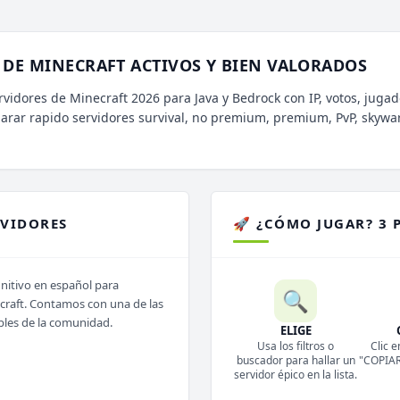
DE MINECRAFT ACTIVOS Y BIEN VALORADOS
rvidores de Minecraft 2026 para Java y Bedrock con IP, votos, jugad
parar rapido servidores survival, no premium, premium, PvP, skywa
RVIDORES
🚀 ¿CÓMO JUGAR? 3 
initivo en español para
🔍
ecraft. Contamos con una de las
bles de la comunidad.
ELIGE
Usa los filtros o
Clic e
buscador para hallar un
"COPIAR 
servidor épico en la lista.