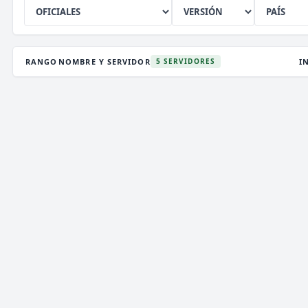
RANGO
NOMBRE Y SERVIDOR
I
5 SERVIDORES
DEATHZONE NETWORK
2,953 VOTOS (MES)
★ PREMIUM
V
T
i
》》
DEATH
ZONE
NETWORK
[
1.7/26.2
]
《《
i
P
✞
¡LA MEJOR CONEXIÓN!
¡VIP GRATIS! ¡ENTRA!
✞
ENCHANTEDCRAFT
6 VOTOS (MES)
★ PREMIUM
V
T
i
»»
ENCHANTED
CRAFT
NETWORK
[
1.8 → 26.2]
««
i
✞
¡NUEVO SURVIVAL OP ACTUALIZADO!
¡JUEGA
P
YA!!
✞
MEETION NETWORK