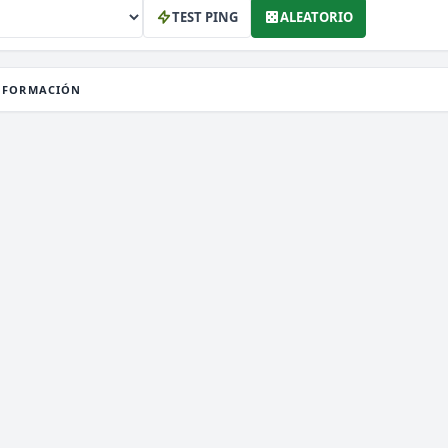
TEST PING
ALEATORIO
NFORMACIÓN
1.8 a 1.21.x
ERSIÓN
Survival, 2026, Activos
IPO
LATAFORMA
JAVA & BEDROCK & MODS
1.8 a 1.21.x
ERSIÓN
No Premium
IPO
LATAFORMA
JAVA