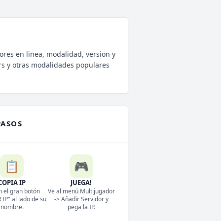
ores en linea, modalidad, version y
rs y otras modalidades populares
PASOS
📋
🎮
COPIA IP
JUEGA!
n el gran botón
Ve al menú Multijugador
IP" al lado de su
-> Añadir Servidor y
nombre.
pega la IP.