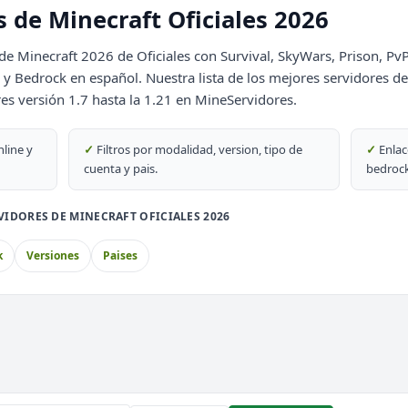
 de Minecraft Oficiales 2026
DESTACADO
69
de Minecraft 2026 de Oficiales con Survival, SkyWars, Prison, Pv
Bedrock en español. Nuestra lista de los mejores servidores de 
DESTACADO
res versión 1.7 hasta la 1.21 en MineServidores.
69
nline y
✓
Filtros por modalidad, version, tipo de
✓
Enlac
cuenta y pais.
bedrock
PvP
VIDORES DE MINECRAFT OFICIALES 2026
block
k
Versiones
Paises
bblemon