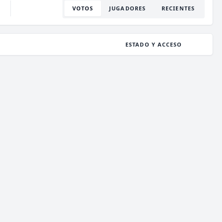
VOTOS
JUGADORES
RECIENTES
ESTADO Y ACCESO
ESTADO
36
/ 1,000
JUGADORES
COPIAR IP
deathzone.club
ESTADO
33
/ 1,000
JUGADORES
COPIAR IP
enchantedcraft.us
ESTADO