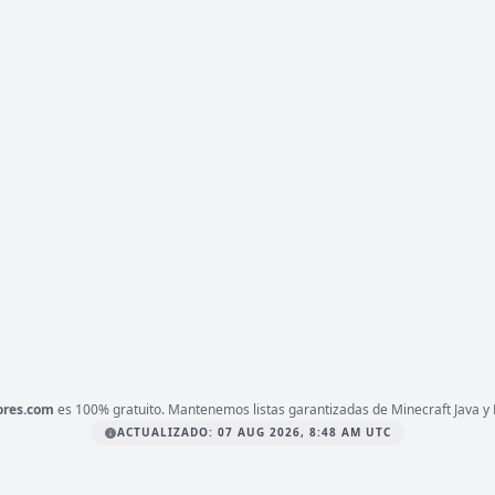
1.8 a 1.21.x
ERSIÓN
Survival, BoxPvP, Java
IPO
LATAFORMA
JAVA & BEDROCK
1.21.4
ERSIÓN
2026, Bedrock, Clanes
IPO
LATAFORMA
BEDROCK
1.21
ERSIÓN
Oficiales, 2026, 24 7
IPO
LATAFORMA
JAVA & BEDROCK
ores.com
es 100% gratuito. Mantenemos listas garantizadas de Minecraft Java y 
ACTUALIZADO: 07 AUG 2026, 8:48 AM UTC