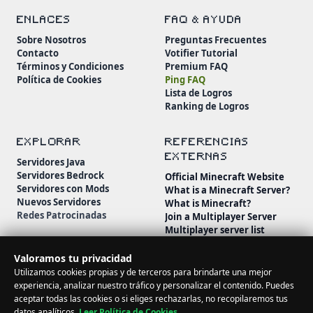
ENLACES
FAQ & AYUDA
Sobre Nosotros
Preguntas Frecuentes
Contacto
Votifier Tutorial
Términos y Condiciones
Premium FAQ
Política de Cookies
Ping FAQ
Lista de Logros
Ranking de Logros
EXPLORAR
REFERENCIAS
EXTERNAS
Servidores Java
Servidores Bedrock
Official Minecraft Website
Servidores con Mods
What is a Minecraft Server?
Nuevos Servidores
What is Minecraft?
Redes Patrocinadas
Join a Multiplayer Server
Multiplayer server list
Minecraft Wiki
Minecraft Beginner's Guide
Valoramos tu privacidad
Utilizamos cookies propias y de terceros para brindarte una mejor
experiencia, analizar nuestro tráfico y personalizar el contenido. Puedes
aceptar todas las cookies o si eliges rechazarlas, no recopilaremos tus
datos analíticos.
Leer Política de Cookies
.