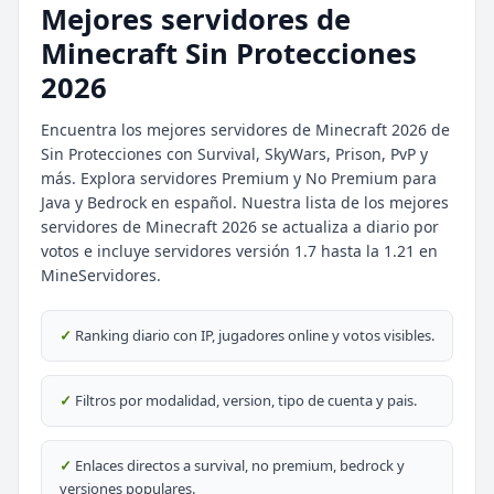
Mejores servidores de
Minecraft Sin Protecciones
2026
Encuentra los mejores servidores de Minecraft 2026 de
Sin Protecciones con Survival, SkyWars, Prison, PvP y
más. Explora servidores Premium y No Premium para
⭐ SERVIDORES DESTACADOS
Java y Bedrock en español. Nuestra lista de los mejores
DESTACADO
DeathZone Network
servidores de Minecraft 2026 se actualiza a diario por
69
SURVIVAL
2026
ACTIVOS
votos e incluye servidores versión 1.7 hasta la 1.21 en
MineServidores.
DESTACADO
EnchantedCraft
69
NO PREMIUM
✓
Ranking diario con IP, jugadores online y votos visibles.
🎮 MODALIDADES POPULARES
✓
Filtros por modalidad, version, tipo de cuenta y pais.
🌿
🎮
Survival
BoxPvP
✓
Enlaces directos a survival, no premium, bedrock y
versiones populares.
🔒
🎮
Prision OP
Survival OP