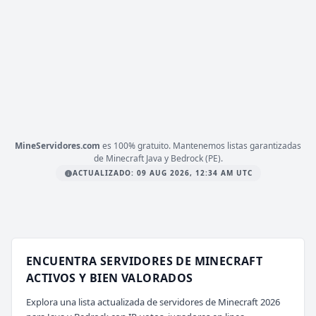
1.8 a 1.21.x
VERSIÓN
Amigos, Chat de Voz, Ciudades
TIPO
PLATAFORMA
JAVA
ESTADO
0
/ 0
JUGADORES
COPIAR IP
play.igcraft.net
MineServidores.com
es 100% gratuito. Mantenemos listas garantizadas
de Minecraft Java y Bedrock (PE).
ACTUALIZADO: 09 AUG 2026, 12:34 AM UTC
ENCUENTRA SERVIDORES DE MINECRAFT
ACTIVOS Y BIEN VALORADOS
Explora una lista actualizada de servidores de Minecraft 2026