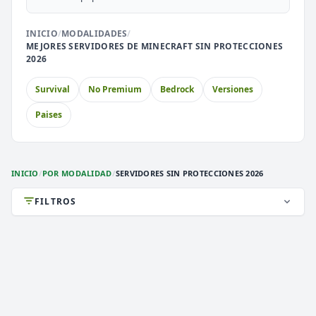
⚔️
🏝️
PvP
Skyblock
INICIO
/
MODALIDADES
/
MEJORES SERVIDORES DE MINECRAFT SIN PROTECCIONES
2026
🎮
🎮
Premium
Sin Lag
Survival
No Premium
Bedrock
Versiones
🎮
Earth
Paises
INICIO
/
POR MODALIDAD
/
SERVIDORES SIN PROTECCIONES 2026
FILTROS
DEATHZONE NETWORK
2,851 VOTOS (MES)
★ PREMIUM
CARGANDO MOTD...