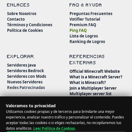
ENLACES
FAQ & AYUDA
Sobre Nosotros
Preguntas Frecuentes
Contacto
Votifier Tutorial
Términos y Condiciones
Premium FAQ
Política de Cookies
Ping FAQ
Lista de Logros
Ranking de Logros
EXPLORAR
REFERENCIAS
EXTERNAS
Servidores Java
Servidores Bedrock
Official Minecraft Website
Servidores con Mods
What is a Minecraft Server?
Nuevos Servidores
What is Minecraft?
Redes Patrocinadas
Join a Multiplayer Server
Multiplayer server list
Minecraft Wiki
Minecraft Beginner's Guide
Valoramos tu privacidad
Utilizamos cookies propias y de terceros para brindarte una mejor
experiencia, analizar nuestro tráfico y personalizar el contenido. Puedes
aceptar todas las cookies o si eliges rechazarlas, no recopilaremos tus
datos analíticos.
Leer Política de Cookies
.