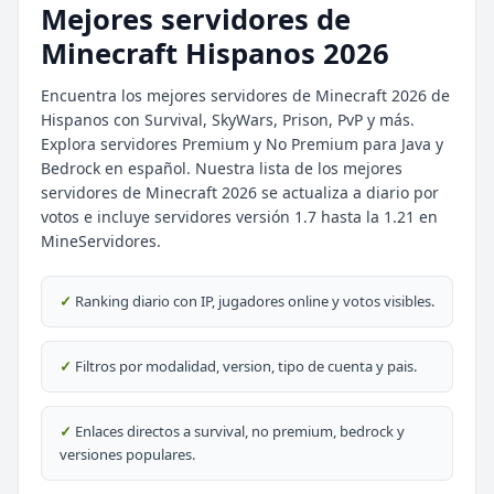
Mejores servidores de
Minecraft Hispanos 2026
Encuentra los mejores servidores de Minecraft 2026 de
Hispanos con Survival, SkyWars, Prison, PvP y más.
Explora servidores Premium y No Premium para Java y
Bedrock en español. Nuestra lista de los mejores
servidores de Minecraft 2026 se actualiza a diario por
votos e incluye servidores versión 1.7 hasta la 1.21 en
MineServidores.
⭐ SERVIDORES DESTACADOS
✓
Ranking diario con IP, jugadores online y votos visibles.
DESTACADO
DeathZone Network
✓
Filtros por modalidad, version, tipo de cuenta y pais.
69
SURVIVAL
2026
ACTIVOS
DESTACADO
EnchantedCraft
✓
Enlaces directos a survival, no premium, bedrock y
69
NO PREMIUM
versiones populares.