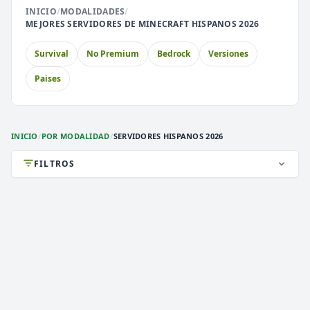
🎮 MODALIDADES POPULARES
INICIO
/
MODALIDADES
/
MEJORES SERVIDORES DE MINECRAFT HISPANOS 2026
🌿
🔒
Survival
Prision OP
Survival
No Premium
Bedrock
Versiones
🎮
🎮
BoxPvP
Survival OP
Paises
⚔️
🏝️
PvP
Skyblock
INICIO
/
POR MODALIDAD
/
SERVIDORES HISPANOS 2026
🎮
🐉
Premium
Cobblemon
FILTROS
🎮
Sin Lag
DEATHZONE NETWORK
2,813 VOTOS (MES)
★ PREMIUM
CARGANDO MOTD...
1.8 a 1.21.x
VERSIÓN
Survival, 2026, Activos
TIPO