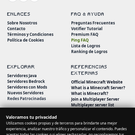
ENLACES
FAQ & AYUDA
Sobre Nosotros
Preguntas Frecuentes
Contacto
Votifier Tutorial
Términos y Condiciones
Premium FAQ
Política de Cookies
Ping FAQ
Lista de Logros
Ranking de Logros
EXPLORAR
REFERENCIAS
EXTERNAS
Servidores Java
Servidores Bedrock
Official Minecraft Website
Servidores con Mods
What is a Minecraft Server?
Nuevos Servidores
What is Minecraft?
Redes Patrocinadas
Join a Multiplayer Server
Multiplayer server list
Minecraft Wiki
Minecraft Beginner's Guide
Valoramos tu privacidad
Utilizamos cookies propias y de terceros para brindarte una mejor
experiencia, analizar nuestro tráfico y personalizar el contenido. Puedes
aceptar todas las cookies o si eliges rechazarlas, no recopilaremos tus