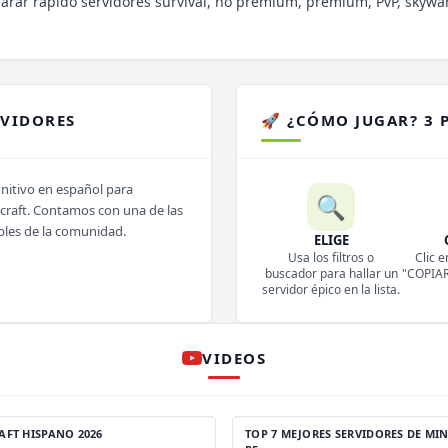
parar rapido servidores survival, no premium, premium, PvP, skywa
RVIDORES
🚀 ¿CÓMO JUGAR? 3 
initivo en español para
🔍
ecraft. Contamos con una de las
bles de la comunidad.
ELIGE
Usa los filtros o
Clic e
buscador para hallar un
"COPIAR 
servidor épico en la lista.
VIDEOS
AFT HISPANO 2026
TOP 7 MEJORES SERVIDORES DE MIN