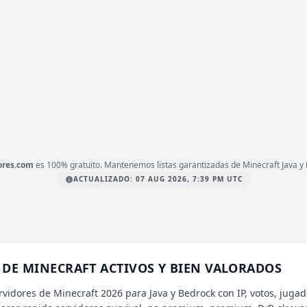
1.8 a 1.21.x
ERSIÓN
Survival, BoxPvP, Java
IPO
LATAFORMA
JAVA & BEDROCK
1.8
ERSIÓN
Survival, Skywars, PvP
IPO
LATAFORMA
JAVA
ores.com
es 100% gratuito. Mantenemos listas garantizadas de Minecraft Java y 
ACTUALIZADO: 07 AUG 2026, 7:39 PM UTC
DE MINECRAFT ACTIVOS Y BIEN VALORADOS
rvidores de Minecraft 2026 para Java y Bedrock con IP, votos, jugad