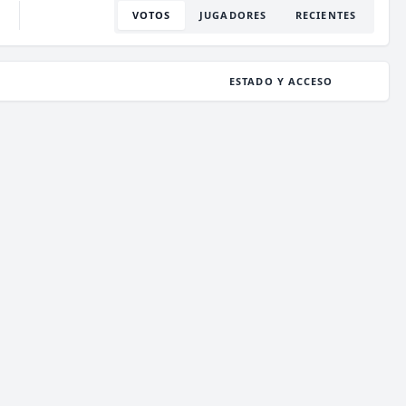
VOTOS
JUGADORES
RECIENTES
ESTADO Y ACCESO
ESTADO
134
/ 1,000
JUGADORES
COPIAR IP
deathzone.club
ESTADO
138
/ 1,000
JUGADORES
COPIAR IP
enchantedcraft.us
ESTADO