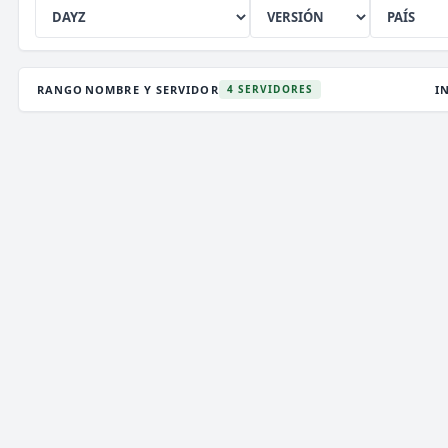
RANGO
NOMBRE Y SERVIDOR
I
4 SERVIDORES
DEATHZONE NETWORK
2,942 VOTOS (MES)
★ PREMIUM
V
T
i
》》
DEATH
ZONE
NETWORK
[
1.7/26.2
]
《《
i
P
✞
¡LA MEJOR CONEXIÓN!
¡VIP GRATIS! ¡ENTRA!
✞
ENCHANTEDCRAFT
6 VOTOS (MES)
★ PREMIUM
V
T
i
»»
ENCHANTED
CRAFT
NETWORK
[
1.8 → 26.2]
««
i
✞
¡NUEVO SURVIVAL OP ACTUALIZADO!
¡JUEGA
P
YA!!
✞
MEETION NETWORK