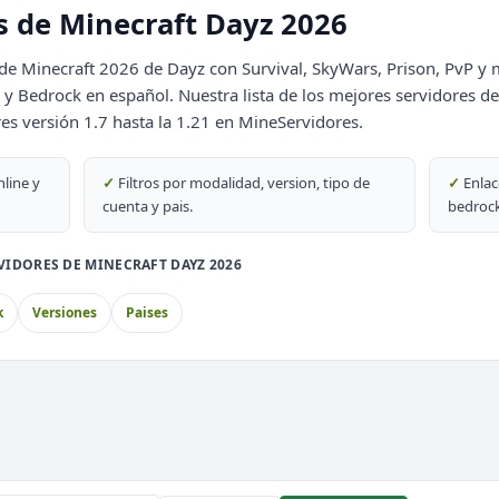
DESTACADO
s de Minecraft Dayz 2026
69
de Minecraft 2026 de Dayz con Survival, SkyWars, Prison, PvP y 
DESTACADO
Bedrock en español. Nuestra lista de los mejores servidores de 
69
res versión 1.7 hasta la 1.21 en MineServidores.
nline y
✓
Filtros por modalidad, version, tipo de
✓
Enlac
cuenta y pais.
bedrock
PvP
VIDORES DE MINECRAFT DAYZ 2026
block
k
Versiones
Paises
bblemon