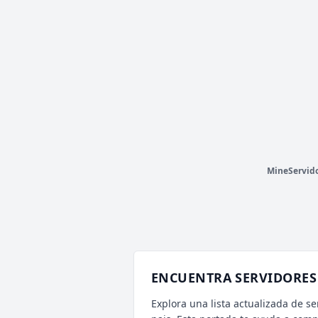
1,067 VOTOS (MES)
⚡ ALEATORIO
V
T
⋞
〈
-
»
⚝
i
M
e
e
T
i
o
n
N
e
t
w
o
r
k
[
1
.
1
6
→
2
6
.
1
]
i
⚝
«
-
〉
⋟
P
»
N
u
e
s
t
r
o
D
i
s
c
o
r
d
➡
d
i
s
c
o
r
d
.
g
g
/
m
e
e
t
i
o
n
m
c
«
LIBRECRAFT
913 VOTOS (MES)
⚡ ALEATORIO MINI
V
T
LIBRE
CRAFT
NET
WORK
[1.8-26.2]
P
¿Ayuda?
https://librecraft.com/ayuda
MineServid
ENCUENTRA SERVIDORES 
Explora una lista actualizada de se