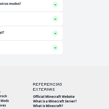
a otros modos?
yz?
REFERENCIAS
EXTERNAS
a
drock
Official Minecraft Website
n Mods
What is a Minecraft Server?
ores
What is Minecraft?