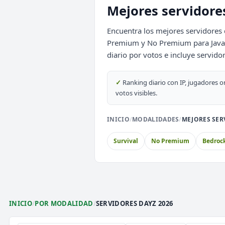
DeathZone Network
Mejores servidore
SURVIVAL
2026
ACTIVOS
Encuentra los mejores servidores 
EnchantedCraft
Premium y No Premium para Java y 
NO PREMIUM
diario por votos e incluye servido
🎮 MODALIDADES POPULARES
✓
Ranking diario con IP, jugadores o
votos visibles.
🌿
🔒
🎮
Survival
Prision OP
Box
INICIO
/
MODALIDADES
/
MEJORES SER
🎮
⚔️
🏝️
Survival OP
PvP
Sky
Survival
No Premium
Bedroc
🎮
🎮
🐉
Premium
Earth
Co
INICIO
/
POR MODALIDAD
/
SERVIDORES DAYZ 2026