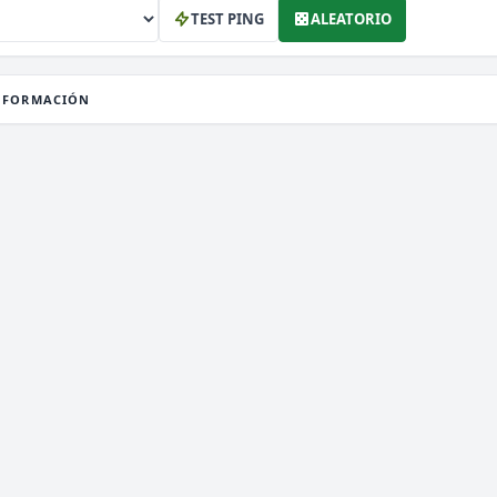
TEST PING
ALEATORIO
NFORMACIÓN
1.8 a 1.21.x
ERSIÓN
Survival, 2026, Activos
IPO
LATAFORMA
JAVA & BEDROCK & MODS
1.8 a 1.21.x
ERSIÓN
No Premium
IPO
LATAFORMA
JAVA