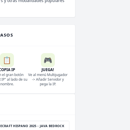
rs y otras modalidades populares
PASOS
📋
🎮
COPIA IP
JUEGA!
n el gran botón
Ve al menú Multijugador
IP" al lado de su
-> Añadir Servidor y
nombre.
pega la IP.
ECRAFT HISPANO 2025 - JAVA BEDROCK