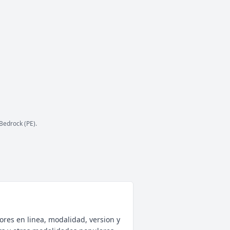
434
/ 2,000
JUGADORES
COPIAR IP
meetionmc.net
ESTADO
97
/ 5,000
JUGADORES
COPIAR IP
mc.librecraft.com
Bedrock (PE).
ores en linea, modalidad, version y