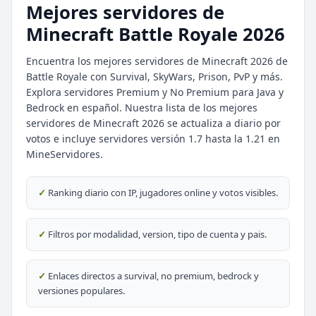
Mejores servidores de
Minecraft Battle Royale 2026
Encuentra los mejores servidores de Minecraft 2026 de
Battle Royale con Survival, SkyWars, Prison, PvP y más.
Explora servidores Premium y No Premium para Java y
Bedrock en español. Nuestra lista de los mejores
⭐ SERVIDORES DESTACADOS
servidores de Minecraft 2026 se actualiza a diario por
DESTACADO
DeathZone Network
votos e incluye servidores versión 1.7 hasta la 1.21 en
69
SURVIVAL
2026
ACTIVOS
MineServidores.
DESTACADO
EnchantedCraft
✓
Ranking diario con IP, jugadores online y votos visibles.
69
NO PREMIUM
✓
Filtros por modalidad, version, tipo de cuenta y pais.
🎮 MODALIDADES POPULARES
🌿
🔒
Survival
Prision OP
✓
Enlaces directos a survival, no premium, bedrock y
versiones populares.
🎮
🎮
BoxPvP
Survival OP