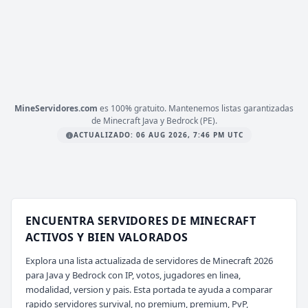
PLATAFORMA
JAVA & BEDROCK
ESTADO
44
/ 595
JUGADORES
COPIAR IP
mc.mineverso.com
MineServidores.com
es 100% gratuito. Mantenemos listas garantizadas
de Minecraft Java y Bedrock (PE).
ACTUALIZADO: 06 AUG 2026, 7:46 PM UTC
ENCUENTRA SERVIDORES DE MINECRAFT
ACTIVOS Y BIEN VALORADOS
Explora una lista actualizada de servidores de Minecraft 2026
para Java y Bedrock con IP, votos, jugadores en linea,
modalidad, version y pais. Esta portada te ayuda a comparar
rapido servidores survival, no premium, premium, PvP,