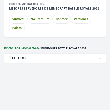
INICIO
/
MODALIDADES
/
⚔️
🏝️
MEJORES SERVIDORES DE MINECRAFT BATTLE ROYALE 2026
PvP
Skyblock
Survival
No Premium
Bedrock
Versiones
🎮
🎮
Premium
Earth
Paises
🐉
Cobblemon
INICIO
/
POR MODALIDAD
/
SERVIDORES BATTLE ROYALE 2026
FILTROS
DEATHZONE NETWORK
2,979 VOTOS (MES)
★ PREMIUM
i
》》
DEATH
ZONE
NETWORK
[
1.7/26.2
]
《《
i
✞
¡LA MEJOR CONEXIÓN!
¡VIP GRATIS! ¡ENTRA!
✞
1.8 a 1.21.x
VERSIÓN
Survival, 2026, Activos
TIPO