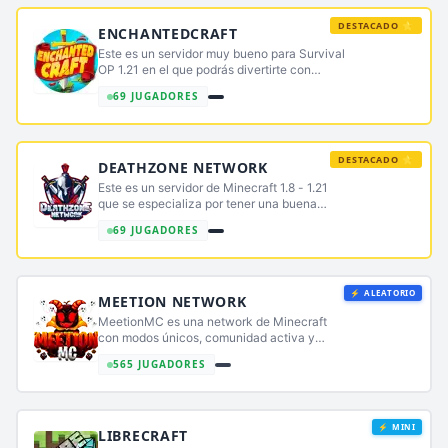
DESTACADO ⭐
ENCHANTEDCRAFT
Este es un servidor muy bueno para Survival
OP 1.21 en el que podrás divertirte con
amigos
69 JUGADORES
DESTACADO ⭐
DEATHZONE NETWORK
Este es un servidor de Minecraft 1.8 - 1.21
que se especializa por tener una buena
conexión Este es un servidor de Minecraft 1.8
69 JUGADORES
- 1.21 que se especializa por tener una buena
conexión
⚡ ALEATORIO
MEETION NETWORK
MeetionMC es una network de Minecraft
con modos únicos, comunidad activa y
eventos constantes. Disfruta de Survival,
565 JUGADORES
SkyPvP, Prisión OP y más en un entorno
divertido, estable y seguro.
⚡ MINI
LIBRECRAFT