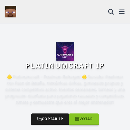
PLATINUMCRAFT IP
🌟 Platinumcraft – Pixelmon Reforged 🌟 Servidor Pixelmon
con Pase de Batalla, mecánicas únicas, gimnasios propios y
sistema competitivo activo. Eventos semanales, torneos y una
progresión diseñada para jugadores casuales y competitivos.
¡Únete y demuestra que eres el mejor entrenador!
COPIAR IP
VOTAR