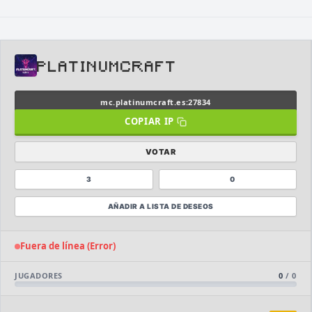
PLATINUMCRAFT
⭐ SERVIDORES DESTACADOS
mc.platinumcraft.es:27834
DESTACADO
DeathZone Network
COPIAR IP
69
SURVIVAL
2026
ACTIVOS
VOTAR
DESTACADO
EnchantedCraft
69
NO PREMIUM
3
0
AÑADIR A LISTA DE DESEOS
🎮 MODALIDADES POPULARES
Fuera de línea (Error)
🌿
🎮
Survival
BoxPvP
JUGADORES
0
/
0
🔒
🎮
Prision OP
Survival OP