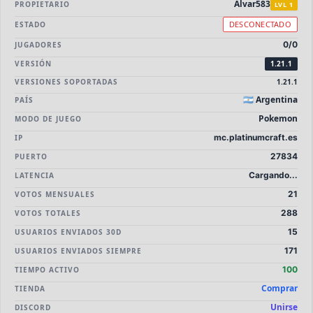
Alvar583
⚔️
🏝️
PROPIETARIO
PvP
Skyblock
LVL 1
DESCONECTADO
ESTADO
🎮
🎮
Premium
Sin Lag
0/0
JUGADORES
VERSIÓN
1.21.1
🎮
Earth
VERSIONES SOPORTADAS
1.21.1
🇦🇷 Argentina
PAÍS
Pokemon
MODO DE JUEGO
mc.platinumcraft.es
IP
27834
PUERTO
Cargando...
LATENCIA
21
VOTOS MENSUALES
288
VOTOS TOTALES
15
USUARIOS ENVIADOS 30D
171
USUARIOS ENVIADOS SIEMPRE
100
TIEMPO ACTIVO
Comprar
TIENDA
Unirse
DISCORD