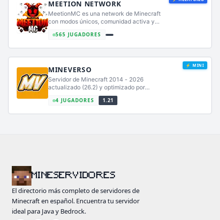
MEETION NETWORK
MeetionMC es una network de Minecraft
con modos únicos, comunidad activa y
eventos constantes. Disfruta de Survival,
565 JUGADORES
SkyPvP, Prisión OP y más en un entorno
divertido, estable y seguro.
⚡ MINI
MINEVERSO
Servidor de Minecraft 2014 - 2026
actualizado (26.2) y optimizado por
profesionales (sin lag).
4 JUGADORES
1.21
MINESERVIDORES
El directorio más completo de servidores de
Minecraft en español. Encuentra tu servidor
ideal para Java y Bedrock.