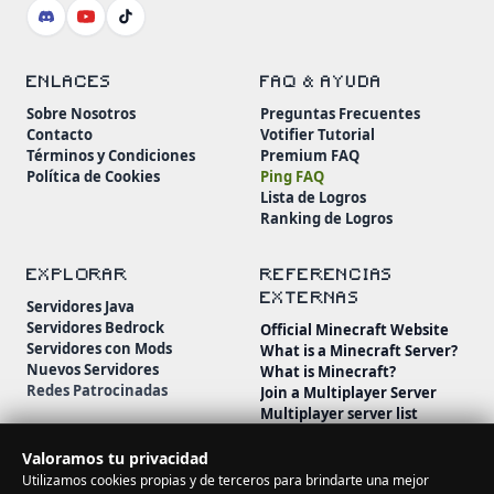
ENLACES
FAQ & AYUDA
Sobre Nosotros
Preguntas Frecuentes
Contacto
Votifier Tutorial
Términos y Condiciones
Premium FAQ
Política de Cookies
Ping FAQ
Lista de Logros
Ranking de Logros
EXPLORAR
REFERENCIAS
EXTERNAS
Servidores Java
Servidores Bedrock
Official Minecraft Website
Servidores con Mods
What is a Minecraft Server?
Nuevos Servidores
What is Minecraft?
Redes Patrocinadas
Join a Multiplayer Server
Multiplayer server list
Minecraft Wiki
Minecraft Beginner's Guide
Valoramos tu privacidad
Utilizamos cookies propias y de terceros para brindarte una mejor