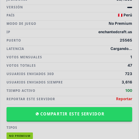
🎮
🐉
VERSIÓN
Premium
Cobblemon
🇵🇪 Perú
PAÍS
🎮
Sin Lag
No Premium
MODO DE JUEGO
enchantedcraft.us
IP
25565
PUERTO
Cargando...
LATENCIA
1
VOTOS MENSUALES
47
VOTOS TOTALES
723
USUARIOS ENVIADOS 30D
3,616
USUARIOS ENVIADOS SIEMPRE
100
TIEMPO ACTIVO
Reportar
REPORTAR ESTE SERVIDOR
COMPARTIR ESTE SERVIDOR
TIPOS
NO PREMIUM