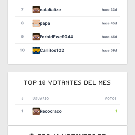
7
natalialize
hace 33d
8
papa
hace 45d
9
ForbidEwe9044
hace 45d
10
Carlitos102
hace 59d
TOP 10 VOTANTES DEL MES
#
USUARIO
VOTOS
1
Recocraco
1