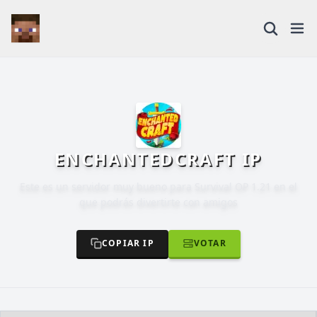
ENCHANTEDCRAFT IP
Este es un servidor muy bueno para Survival OP 1.21 en el
que podrás divertirte con amigos
COPIAR IP
VOTAR