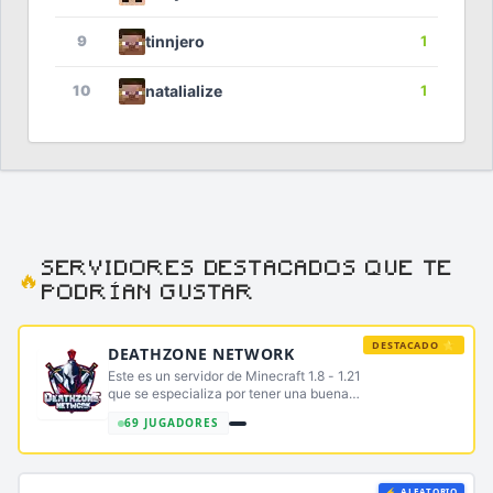
9
tinnjero
1
10
natalialize
1
SERVIDORES DESTACADOS QUE TE
🔥
PODRÍAN GUSTAR
DESTACADO ⭐
DEATHZONE NETWORK
Este es un servidor de Minecraft 1.8 - 1.21
que se especializa por tener una buena
conexión Este es un servidor de Minecraft 1.8
69 JUGADORES
- 1.21 que se especializa por tener una buena
conexión
⚡ ALEATORIO