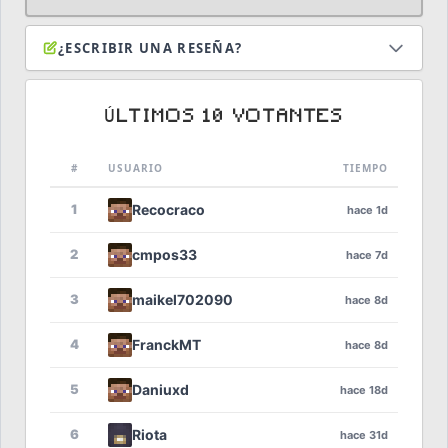
¿ESCRIBIR UNA RESEÑA?
ÚLTIMOS 10 VOTANTES
#
USUARIO
TIEMPO
1
Recocraco
hace 1d
2
cmpos33
hace 7d
3
maikel702090
hace 8d
4
FranckMT
hace 8d
5
Daniuxd
hace 18d
6
Riota
hace 31d