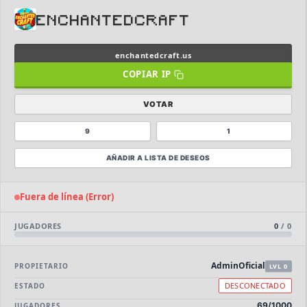
ENCHANTEDCRAFT
enchantedcraft.us
⭐ SERVIDORES DESTACADOS
COPIAR IP
DESTACADO
DeathZone Network
VOTAR
69
SURVIVAL
2026
ACTIVOS
9
1
DESTACADO
EnchantedCraft
69
NO PREMIUM
AÑADIR A LISTA DE DESEOS
🎮 MODALIDADES POPULARES
Fuera de línea (Error)
🌿
🔒
JUGADORES
0
/
0
Survival
Prision OP
🎮
🎮
BoxPvP
Survival OP
AdminOficial
PROPIETARIO
LVL 0
DESCONECTADO
ESTADO
⚔️
🏝️
PvP
Skyblock
69/1000
JUGADORES