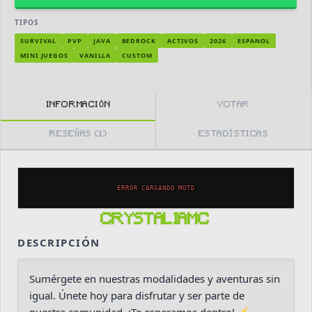
TIPOS
SURVIVAL
PVP
JAVA
BEDROCK
ACTIVOS
2026
ESPANOL
MINI JUEGOS
VANILLA
CUSTOM
INFORMACIÓN
VOTAR
RESEÑAS (1)
ESTADÍSTICAS
ERROR CARGANDO MOTD
CRYSTALIAMC
DESCRIPCIÓN
Sumérgete en nuestras modalidades y aventuras sin
igual. Únete hoy para disfrutar y ser parte de