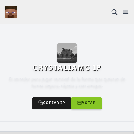
CRYSTALIAMC IP
El servidor para jugar survival de la forma que quieras de
forma segura, rápida y con amigos.
COPIAR IP
VOTAR