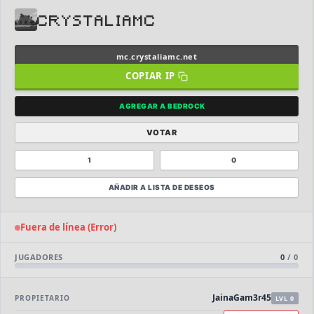
CRYSTALIAMC
mc.crystaliamc.net
COPIAR IP
⭐ SERVIDORES DESTACADOS
AGREGAR A BEDROCK
DESTACADO
DeathZone Network
69
SURVIVAL
2026
ACTIVOS
VOTAR
1
0
DESTACADO
EnchantedCraft
69
NO PREMIUM
AÑADIR A LISTA DE DESEOS
🎮 MODALIDADES POPULARES
Fuera de línea (Error)
🌿
🔒
Survival
Prision OP
JUGADORES
0
/
0
🎮
🎮
BoxPvP
Survival OP
JainaGam3r45
PROPIETARIO
LVL 0