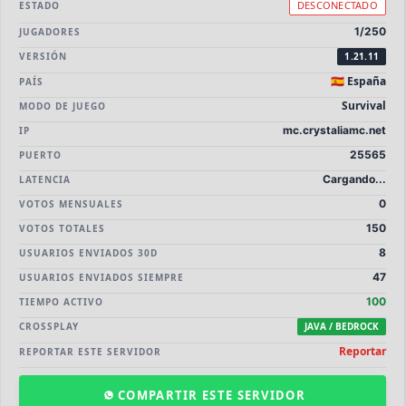
⚔️
🏝️
DESCONECTADO
ESTADO
PvP
Skyblock
1/250
JUGADORES
🎮
🎮
Premium
Earth
VERSIÓN
1.21.11
🇪🇸 España
PAÍS
🐉
Cobblemon
Survival
MODO DE JUEGO
mc.crystaliamc.net
IP
25565
PUERTO
Cargando...
LATENCIA
0
VOTOS MENSUALES
150
VOTOS TOTALES
8
USUARIOS ENVIADOS 30D
47
USUARIOS ENVIADOS SIEMPRE
100
TIEMPO ACTIVO
CROSSPLAY
JAVA / BEDROCK
Reportar
REPORTAR ESTE SERVIDOR
COMPARTIR ESTE SERVIDOR