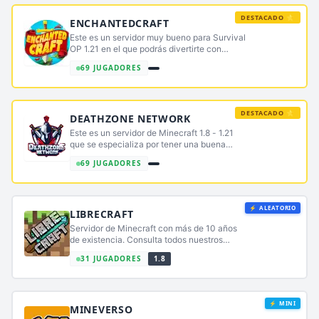
DESTACADO ⭐
ENCHANTEDCRAFT
Este es un servidor muy bueno para Survival
OP 1.21 en el que podrás divertirte con
amigos
69 JUGADORES
DESTACADO ⭐
DEATHZONE NETWORK
Este es un servidor de Minecraft 1.8 - 1.21
que se especializa por tener una buena
conexión Este es un servidor de Minecraft 1.8
69 JUGADORES
- 1.21 que se especializa por tener una buena
conexión
⚡ ALEATORIO
LIBRECRAFT
Servidor de Minecraft con más de 10 años
de existencia. Consulta todos nuestros
modos en https://librecraft.com/juegos
31 JUGADORES
1.8
⚡ MINI
MINEVERSO