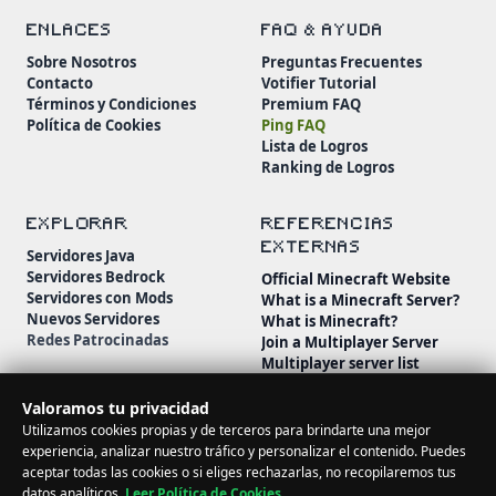
ENLACES
FAQ & AYUDA
Sobre Nosotros
Preguntas Frecuentes
Contacto
Votifier Tutorial
Términos y Condiciones
Premium FAQ
Política de Cookies
Ping FAQ
Lista de Logros
Ranking de Logros
EXPLORAR
REFERENCIAS
EXTERNAS
Servidores Java
Servidores Bedrock
Official Minecraft Website
Servidores con Mods
What is a Minecraft Server?
Nuevos Servidores
What is Minecraft?
Redes Patrocinadas
Join a Multiplayer Server
Multiplayer server list
Minecraft Wiki
Minecraft Beginner's Guide
Valoramos tu privacidad
Utilizamos cookies propias y de terceros para brindarte una mejor
experiencia, analizar nuestro tráfico y personalizar el contenido. Puedes
aceptar todas las cookies o si eliges rechazarlas, no recopilaremos tus
datos analíticos.
Leer Política de Cookies
.