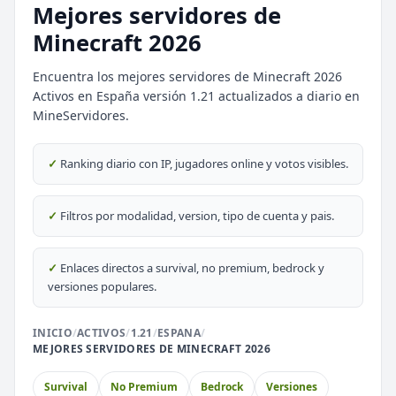
Mejores servidores de
Minecraft 2026
Encuentra los mejores servidores de Minecraft 2026
Activos en España versión 1.21 actualizados a diario en
MineServidores.
✓
Ranking diario con IP, jugadores online y votos visibles.
✓
Filtros por modalidad, version, tipo de cuenta y pais.
✓
Enlaces directos a survival, no premium, bedrock y
⭐ SERVIDORES DESTACADOS
versiones populares.
DESTACADO
DeathZone Network
INICIO
/
ACTIVOS
/
1.21
/
ESPANA
/
69
SURVIVAL
2026
ACTIVOS
MEJORES SERVIDORES DE MINECRAFT 2026
DESTACADO
EnchantedCraft
Survival
No Premium
Bedrock
Versiones
69
NO PREMIUM