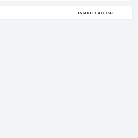
ESTADO Y ACCESO
ESTADO
112
/ 1,000
JUGADORES
COPIAR IP
deathzone.club
ESTADO
112
/ 1,000
JUGADORES
COPIAR IP
enchantedcraft.us
ESTADO
133
/ 5,000
JUGADORES
COPIAR IP
mc.librecraft.com