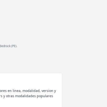
ESTADO
30
/ 100
JUGADORES
COPIAR IP
mc.sklyare.com
Bedrock (PE).
ores en linea, modalidad, version y
rs y otras modalidades populares