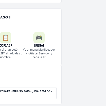
PASOS
📋
🎮
COPIA IP
JUEGA!
n el gran botón
Ve al menú Multijugador
IP" al lado de su
-> Añadir Servidor y
nombre.
pega la IP.
ECRAFT HISPANO 2025 - JAVA BEDROCK