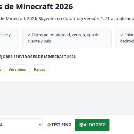
s de Minecraft 2026
69
 de Minecraft 2026 Skywars en Colombia versión 1.21 actualizado
DESTACADO
69
nline y
✓
Filtros por modalidad, version, tipo de
✓
Enlac
cuenta y pais.
bedrock
JORES SERVIDORES DE MINECRAFT 2026
sion OP
k
Versiones
Paises
block
th
TEST PING
ALEATORIO