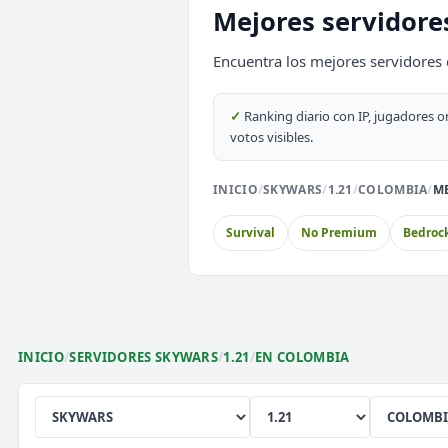
Mejores servidore
SURVIVAL
2026
ACTIVOS
Encuentra los mejores servidores
EnchantedCraft
NO PREMIUM
✓
Ranking diario con IP, jugadores o
votos visibles.
🎮 MODALIDADES POPULARES
INICIO
/
SKYWARS
/
1.21
/
COLOMBIA
/
ME
🌿
🎮
🔒
Survival
BoxPvP
Pri
Survival
No Premium
Bedroc
🎮
⚔️
🏝️
Survival OP
PvP
Sky
🎮
🎮
🎮
Premium
Sin Lag
Ear
INICIO
/
SERVIDORES SKYWARS
/
1.21
/
EN COLOMBIA