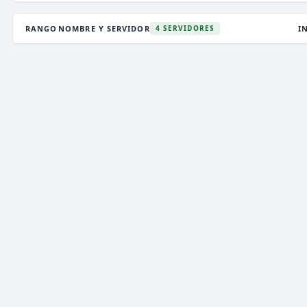
RANGO
NOMBRE Y SERVIDOR
I
4 SERVIDORES
DEATHZONE NETWORK
2,984 VOTOS (MES)
★ PREMIUM
V
T
i
》》
DEATH
ZONE
NETWORK
[
1.7/26.2
]
《《
i
P
✞
¡LA MEJOR CONEXIÓN!
¡VIP GRATIS! ¡ENTRA!
✞
ENCHANTEDCRAFT
5 VOTOS (MES)
★ PREMIUM
V
T
i
»»
ENCHANTED
CRAFT
NETWORK
[
1.8 → 26.2]
««
i
✞
¡NUEVO SURVIVAL OP ACTUALIZADO!
¡JUEGA
P
YA!!
✞
LIBRECRAFT
890 VOTOS (MES)
⚡ ALEATORIO
V
T
LIBRE
CRAFT
NET
WORK
[1.8-26.2]
P
¿Ayuda?
https://librecraft.com/ayuda