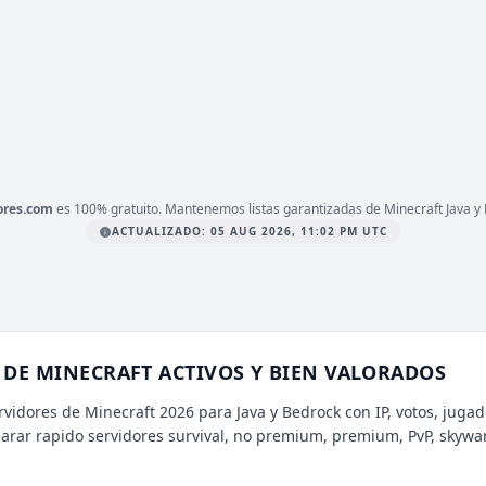
1.21.4
ERSIÓN
24 7, Abiertos, Activos
IPO
LATAFORMA
JAVA & BEDROCK
ores.com
es 100% gratuito. Mantenemos listas garantizadas de Minecraft Java y 
ACTUALIZADO: 05 AUG 2026, 11:02 PM UTC
DE MINECRAFT ACTIVOS Y BIEN VALORADOS
rvidores de Minecraft 2026 para Java y Bedrock con IP, votos, jugad
parar rapido servidores survival, no premium, premium, PvP, skywa