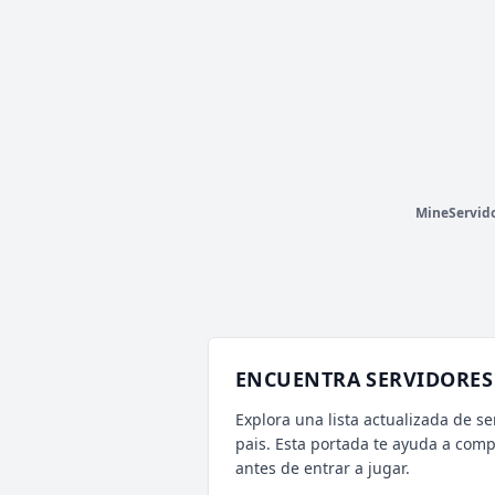
SKLYARE
153 VOTOS (MES)
⚡ ALEATORIO MINI
V
T
SKLYARE
(1.16.5 a 26.2 base)
SERVIDOR
P
SURVIVAL
MineServid
ENCUENTRA SERVIDORES 
Explora una lista actualizada de se
pais. Esta portada te ayuda a com
antes de entrar a jugar.