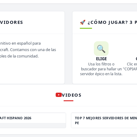
RVIDORES
🚀 ¿CÓMO JUGAR? 3 
initivo en español para
🔍
ecraft. Contamos con una de las
bles de la comunidad.
ELIGE
Usa los filtros o
Clic e
buscador para hallar un
"COPIAR 
servidor épico en la lista.
VIDEOS
AFT HISPANO 2026
TOP 7 MEJORES SERVIDORES DE MIN
PE