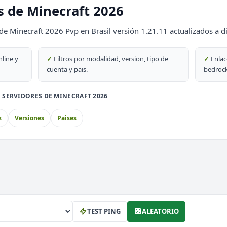
s de Minecraft 2026
69
de Minecraft 2026 Pvp en Brasil versión 1.21.11 actualizados a d
DESTACADO
69
nline y
✓
Filtros por modalidad, version, tipo de
✓
Enlac
cuenta y pais.
bedrock
 SERVIDORES DE MINECRAFT 2026
PvP
k
Versiones
Paises
block
th
TEST PING
ALEATORIO