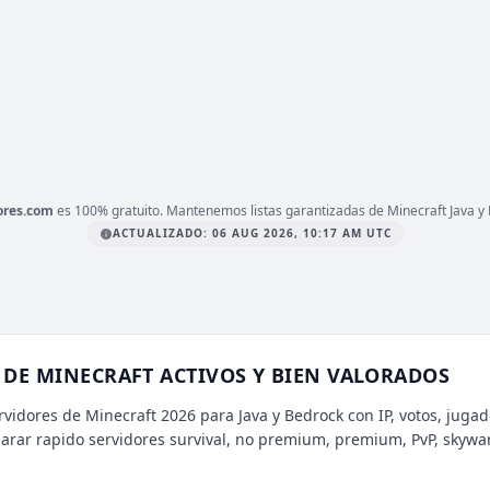
1.21.4
ERSIÓN
2026, Bedrock, Clanes
IPO
LATAFORMA
BEDROCK
ores.com
es 100% gratuito. Mantenemos listas garantizadas de Minecraft Java y 
ACTUALIZADO: 06 AUG 2026, 10:17 AM UTC
DE MINECRAFT ACTIVOS Y BIEN VALORADOS
rvidores de Minecraft 2026 para Java y Bedrock con IP, votos, jugad
parar rapido servidores survival, no premium, premium, PvP, skywa