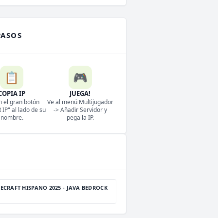
PASOS
📋
🎮
COPIA IP
JUEGA!
n el gran botón
Ve al menú Multijugador
IP" al lado de su
-> Añadir Servidor y
nombre.
pega la IP.
ECRAFT HISPANO 2025 - JAVA BEDROCK