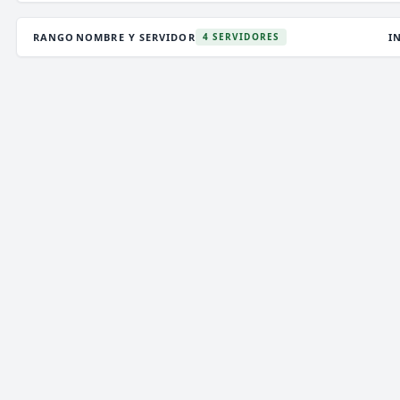
RANGO
NOMBRE Y SERVIDOR
I
4 SERVIDORES
DEATHZONE NETWORK
2,982 VOTOS (MES)
★ PREMIUM
V
T
i
》》
DEATH
ZONE
NETWORK
[
1.7/26.2
]
《《
i
P
✞
¡LA MEJOR CONEXIÓN!
¡VIP GRATIS! ¡ENTRA!
✞
ENCHANTEDCRAFT
5 VOTOS (MES)
★ PREMIUM
V
T
i
»»
ENCHANTED
CRAFT
NETWORK
[
1.8 → 26.2]
««
i
✞
¡NUEVO SURVIVAL OP ACTUALIZADO!
¡JUEGA
P
YA!!
✞
MEETION NETWORK
1,095 VOTOS (MES)
⚡ ALEATORIO
V
T
⋞
〈
-
»
⚝
i
M
e
e
T
i
o
n
N
e
t
w
o
r
k
[
1
.
1
6
→
2
6
.
1
]
i
⚝
«
-
〉
⋟
P