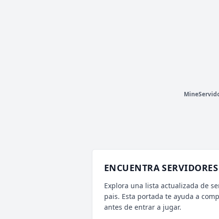
»
N
u
e
s
t
r
o
D
i
s
c
o
r
d
➡
d
i
s
c
o
r
d
.
g
g
/
m
e
e
t
i
o
n
m
c
«
ZERES
1,206 VOTOS (MES)
⚡ ALEATORIO MINI
V
T
CARGANDO MOTD...
P
MineServid
ENCUENTRA SERVIDORES 
Explora una lista actualizada de se
pais. Esta portada te ayuda a com
antes de entrar a jugar.