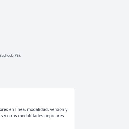
ESTADO
40
/ 1,000
JUGADORES
COPIAR IP
mc.zeres.fun
Bedrock (PE).
ores en linea, modalidad, version y
rs y otras modalidades populares