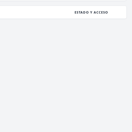
ESTADO Y ACCESO
ESTADO
12
/ 1,000
JUGADORES
COPIAR IP
deathzone.club
ESTADO
12
/ 1,000
JUGADORES
COPIAR IP
enchantedcraft.us
ESTADO
196
/ 2,000
JUGADORES
COPIAR IP
meetionmc.net