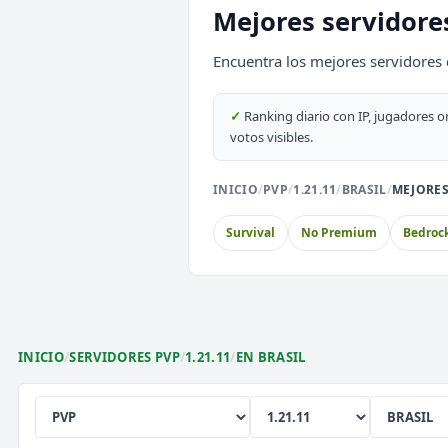
Mejores servidore
SURVIVAL
2026
ACTIVOS
Encuentra los mejores servidores 
EnchantedCraft
NO PREMIUM
✓
Ranking diario con IP, jugadores o
votos visibles.
🎮 MODALIDADES POPULARES
INICIO
/
PVP
/
1.21.11
/
BRASIL
/
MEJORES
🌿
🔒
🎮
Survival
Prision OP
Box
Survival
No Premium
Bedroc
🎮
⚔️
🏝️
Survival OP
PvP
Sky
🎮
🎮
🎮
Premium
Sin Lag
Ear
INICIO
/
SERVIDORES PVP
/
1.21.11
/
EN BRASIL