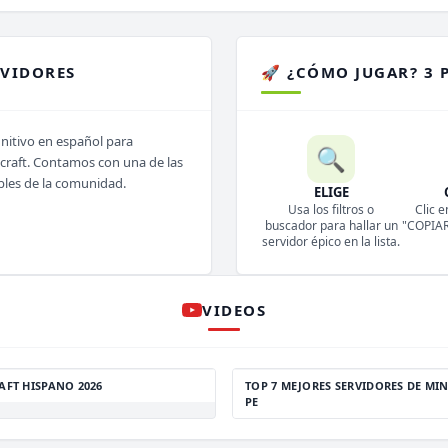
RVIDORES
🚀 ¿CÓMO JUGAR? 3 
initivo en español para
🔍
ecraft. Contamos con una de las
bles de la comunidad.
ELIGE
Usa los filtros o
Clic e
buscador para hallar un
"COPIAR 
servidor épico en la lista.
VIDEOS
AFT HISPANO 2026
TOP 7 MEJORES SERVIDORES DE MIN
PE