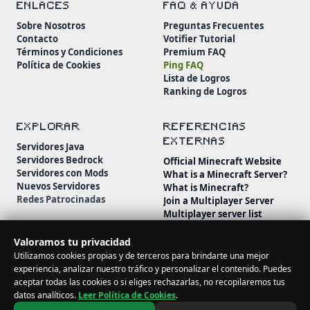
ENLACES
FAQ & AYUDA
Sobre Nosotros
Preguntas Frecuentes
Contacto
Votifier Tutorial
Términos y Condiciones
Premium FAQ
Política de Cookies
Ping FAQ
Lista de Logros
Ranking de Logros
EXPLORAR
REFERENCIAS
EXTERNAS
Servidores Java
Servidores Bedrock
Official Minecraft Website
Servidores con Mods
What is a Minecraft Server?
Nuevos Servidores
What is Minecraft?
Redes Patrocinadas
Join a Multiplayer Server
Multiplayer server list
Minecraft Wiki
Minecraft Beginner's Guide
Valoramos tu privacidad
Utilizamos cookies propias y de terceros para brindarte una mejor
experiencia, analizar nuestro tráfico y personalizar el contenido. Puedes
aceptar todas las cookies o si eliges rechazarlas, no recopilaremos tus
datos analíticos.
Leer Política de Cookies
.
© 2026 MineServidores. Todos los derechos reservados.