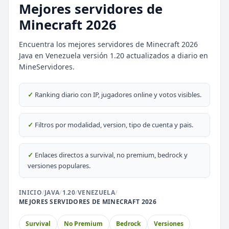
Mejores servidores de
Minecraft 2026
Encuentra los mejores servidores de Minecraft 2026
Java en Venezuela versión 1.20 actualizados a diario en
MineServidores.
⭐ SERVIDORES DESTACADOS
DESTACADO
DeathZone Network
✓
Ranking diario con IP, jugadores online y votos visibles.
69
SURVIVAL
2026
ACTIVOS
DESTACADO
EnchantedCraft
✓
Filtros por modalidad, version, tipo de cuenta y pais.
69
NO PREMIUM
✓
Enlaces directos a survival, no premium, bedrock y
🎮 MODALIDADES POPULARES
versiones populares.
🌿
🔒
Survival
Prision OP
INICIO
/
JAVA
/
1.20
/
VENEZUELA
/
MEJORES SERVIDORES DE MINECRAFT 2026
🎮
🎮
BoxPvP
Survival OP
Survival
No Premium
Bedrock
Versiones