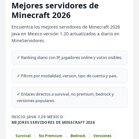
Mejores servidores de
Minecraft 2026
Encuentra los mejores servidores de Minecraft 2026
Java en Mexico versión 1.20 actualizados a diario en
MineServidores.
⭐ SERVIDORES DESTACADOS
✓
Ranking diario con IP, jugadores online y votos visibles.
DESTACADO
DeathZone Network
69
SURVIVAL
2026
ACTIVOS
✓
Filtros por modalidad, version, tipo de cuenta y pais.
DESTACADO
EnchantedCraft
69
NO PREMIUM
✓
Enlaces directos a survival, no premium, bedrock y
versiones populares.
🎮 MODALIDADES POPULARES
INICIO
/
JAVA
/
1.20
/
MEXICO
/
MEJORES SERVIDORES DE MINECRAFT 2026
🌿
🔒
Survival
Prision OP
Survival
No Premium
Bedrock
Versiones
🎮
🎮
BoxPvP
Survival OP