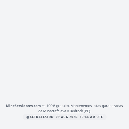
mc.zeres.fun
BYCRAFT
45 VOTOS (MES)
CARGANDO MOTD...
1.20
VERSIÓN
Java, Survival, PvP
TIPO
PLATAFORMA
JAVA & BEDROCK
ESTADO
0
/ 0
JUGADORES
COPIAR IP
mc.bycraft.net
MineServidores.com
es 100% gratuito. Mantenemos listas garantizadas
de Minecraft Java y Bedrock (PE).
ACTUALIZADO: 09 AUG 2026, 10:44 AM UTC