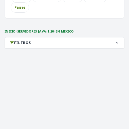
Paises
⚔️
🏝️
PvP
Skyblock
🎮
🎮
Premium
Earth
INICIO
/
SERVIDORES JAVA
/
1.20
/
EN MEXICO
🐉
Cobblemon
FILTROS
DEATHZONE NETWORK
2,801 VOTOS (MES)
★ PREMIUM
CARGANDO MOTD...
1.8 a 1.21.x
VERSIÓN
Java, Survival, 2026
TIPO
PLATAFORMA
JAVA & BEDROCK & MODS
ESTADO
0
/ 0
JUGADORES
COPIAR IP