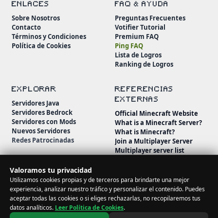
ENLACES
FAQ & AYUDA
Sobre Nosotros
Preguntas Frecuentes
Contacto
Votifier Tutorial
Términos y Condiciones
Premium FAQ
Política de Cookies
Ping FAQ
Lista de Logros
Ranking de Logros
EXPLORAR
REFERENCIAS
EXTERNAS
Servidores Java
Servidores Bedrock
Official Minecraft Website
Servidores con Mods
What is a Minecraft Server?
Nuevos Servidores
What is Minecraft?
Redes Patrocinadas
Join a Multiplayer Server
Multiplayer server list
Minecraft Wiki
Minecraft Beginner's Guide
Valoramos tu privacidad
Utilizamos cookies propias y de terceros para brindarte una mejor
experiencia, analizar nuestro tráfico y personalizar el contenido. Puedes
aceptar todas las cookies o si eliges rechazarlas, no recopilaremos tus
datos analíticos.
Leer Política de Cookies
.
© 2026 MineServidores. Todos los derechos reservados.