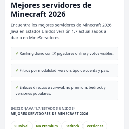
Mejores servidores de
Minecraft 2026
Encuentra los mejores servidores de Minecraft 2026
Java en Estados Unidos versión 1.7 actualizados a
diario en MineServidores.
⭐ SERVIDORES DESTACADOS
DESTACADO
DeathZone Network
✓
Ranking diario con IP, jugadores online y votos visibles.
69
SURVIVAL
2026
ACTIVOS
DESTACADO
EnchantedCraft
✓
Filtros por modalidad, version, tipo de cuenta y pais.
69
NO PREMIUM
✓
Enlaces directos a survival, no premium, bedrock y
🎮 MODALIDADES POPULARES
versiones populares.
🌿
🔒
Survival
Prision OP
INICIO
/
JAVA
/
1.7
/
ESTADOS UNIDOS
/
MEJORES SERVIDORES DE MINECRAFT 2026
🎮
🎮
BoxPvP
Survival OP
Survival
No Premium
Bedrock
Versiones