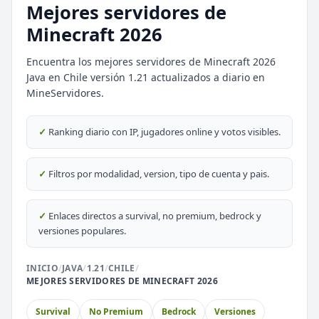
Mejores servidores de
Minecraft 2026
Encuentra los mejores servidores de Minecraft 2026
Java en Chile versión 1.21 actualizados a diario en
MineServidores.
⭐ SERVIDORES DESTACADOS
✓
Ranking diario con IP, jugadores online y votos visibles.
DESTACADO
DeathZone Network
69
SURVIVAL
2026
ACTIVOS
✓
Filtros por modalidad, version, tipo de cuenta y pais.
DESTACADO
EnchantedCraft
69
NO PREMIUM
✓
Enlaces directos a survival, no premium, bedrock y
versiones populares.
🎮 MODALIDADES POPULARES
INICIO
/
JAVA
/
1.21
/
CHILE
/
MEJORES SERVIDORES DE MINECRAFT 2026
🌿
🔒
Survival
Prision OP
Survival
No Premium
Bedrock
Versiones
🎮
🎮
BoxPvP
Survival OP