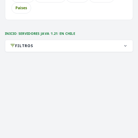
Paises
⚔️
🏝️
PvP
Skyblock
🎮
🐉
Premium
Cobblemon
INICIO
/
SERVIDORES JAVA
/
1.21
/
EN CHILE
🎮
Sin Lag
FILTROS
DEATHZONE NETWORK
2,988 VOTOS (MES)
★ PREMIUM
i
》》
DEATH
ZONE
NETWORK
[
1.7/26.2
]
《《
i
✞
¡LA MEJOR CONEXIÓN!
¡VIP GRATIS! ¡ENTRA!
✞
1.8 a 1.21.x
VERSIÓN
Java, Survival, 2026
TIPO
PLATAFORMA
JAVA & BEDROCK & MODS
ESTADO
32
/ 1,000
JUGADORES
COPIAR IP