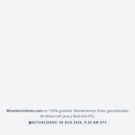
mc.mineverso.com
CHILITOCRAFTERS
731 VOTOS (MES)
C
H
I
L
I
T
O
C
R
A
F
T
E
R
S
•
(1.8 ➝ 26.x)
TIENDA
»
tienda.chilitocrafters.net
1.21
VERSIÓN
Java, PvP, 2026
TIPO
PLATAFORMA
JAVA & BEDROCK
ESTADO
6
/ 2,000
JUGADORES
COPIAR IP
play.chilitocrafters.net
MineServidores.com
es 100% gratuito. Mantenemos listas garantizadas
de Minecraft Java y Bedrock (PE).
ACTUALIZADO: 06 AUG 2026, 9:20 AM UTC