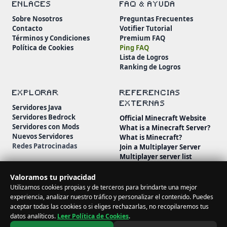
ENLACES
FAQ & AYUDA
Sobre Nosotros
Preguntas Frecuentes
Contacto
Votifier Tutorial
Términos y Condiciones
Premium FAQ
Política de Cookies
Ping FAQ
Lista de Logros
Ranking de Logros
EXPLORAR
REFERENCIAS
EXTERNAS
Servidores Java
Servidores Bedrock
Official Minecraft Website
Servidores con Mods
What is a Minecraft Server?
Nuevos Servidores
What is Minecraft?
Redes Patrocinadas
Join a Multiplayer Server
Multiplayer server list
Minecraft Wiki
Minecraft Beginner's Guide
Valoramos tu privacidad
Utilizamos cookies propias y de terceros para brindarte una mejor
experiencia, analizar nuestro tráfico y personalizar el contenido. Puedes
aceptar todas las cookies o si eliges rechazarlas, no recopilaremos tus
datos analíticos.
Leer Política de Cookies
.
© 2026 MineServidores. Todos los derechos reservados.