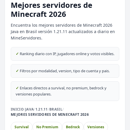
Mejores servidores de
Minecraft 2026
Encuentra los mejores servidores de Minecraft 2026
Java en Brasil versión 1.21.11 actualizados a diario en
MineServidores.
⭐ SERVIDORES DESTACADOS
DESTACADO
DeathZone Network
✓
Ranking diario con IP, jugadores online y votos visibles.
69
SURVIVAL
2026
ACTIVOS
DESTACADO
EnchantedCraft
✓
Filtros por modalidad, version, tipo de cuenta y pais.
69
NO PREMIUM
✓
Enlaces directos a survival, no premium, bedrock y
🎮 MODALIDADES POPULARES
versiones populares.
🌿
🔒
Survival
Prision OP
INICIO
/
JAVA
/
1.21.11
/
BRASIL
/
MEJORES SERVIDORES DE MINECRAFT 2026
🎮
🎮
BoxPvP
Survival OP
Survival
No Premium
Bedrock
Versiones