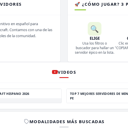
RVIDORES
🚀 ¿CÓMO JUGAR? 3 
initivo en español para
🔍
ecraft. Contamos con una de las
bles de la comunidad.
ELIGE
Usa los filtros o
Clic e
buscador para hallar un
"COPIAR 
servidor épico en la lista.
VIDEOS
AFT HISPANO 2026
TOP 7 MEJORES SERVIDORES DE MIN
PE
MODALIDADES MÁS BUSCADAS