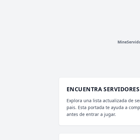
FUGA
0 VOTOS (MES)
V
T
CARGANDO MOTD...
P
MineServid
ENCUENTRA SERVIDORES 
Explora una lista actualizada de se
pais. Esta portada te ayuda a com
antes de entrar a jugar.