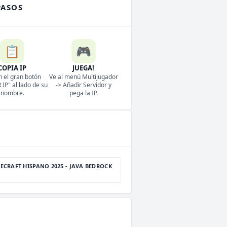
PASOS
📋
🎮
COPIA IP
JUEGA!
n el gran botón
Ve al menú Multijugador
IP" al lado de su
-> Añadir Servidor y
nombre.
pega la IP.
ECRAFT HISPANO 2025 - JAVA BEDROCK