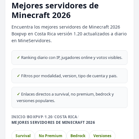
Mejores servidores de
Minecraft 2026
Encuentra los mejores servidores de Minecraft 2026
Boxpvp en Costa Rica versión 1.20 actualizados a diario
⭐ SERVIDORES DESTACADOS
en MineServidores.
DESTACADO
DeathZone Network
✓
Ranking diario con IP, jugadores online y votos visibles.
69
SURVIVAL
2026
ACTIVOS
DESTACADO
EnchantedCraft
✓
Filtros por modalidad, version, tipo de cuenta y pais.
69
NO PREMIUM
✓
Enlaces directos a survival, no premium, bedrock y
🎮 MODALIDADES POPULARES
versiones populares.
🌿
🔒
Survival
Prision OP
INICIO
/
BOXPVP
/
1.20
/
COSTA RICA
/
MEJORES SERVIDORES DE MINECRAFT 2026
🎮
🎮
BoxPvP
Survival OP
Survival
No Premium
Bedrock
Versiones