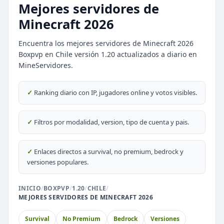
Mejores servidores de
Minecraft 2026
Encuentra los mejores servidores de Minecraft 2026
Boxpvp en Chile versión 1.20 actualizados a diario en
⭐ SERVIDORES DESTACADOS
MineServidores.
DESTACADO
DeathZone Network
✓
Ranking diario con IP, jugadores online y votos visibles.
69
SURVIVAL
2026
ACTIVOS
DESTACADO
EnchantedCraft
✓
Filtros por modalidad, version, tipo de cuenta y pais.
69
NO PREMIUM
✓
Enlaces directos a survival, no premium, bedrock y
🎮 MODALIDADES POPULARES
versiones populares.
🌿
🔒
Survival
Prision OP
INICIO
/
BOXPVP
/
1.20
/
CHILE
/
MEJORES SERVIDORES DE MINECRAFT 2026
🎮
🎮
BoxPvP
Survival OP
Survival
No Premium
Bedrock
Versiones