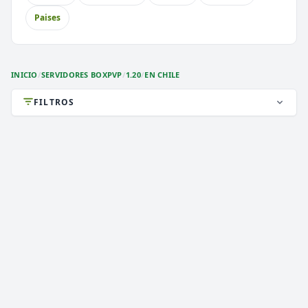
⚔️
🏝️
PvP
Skyblock
Paises
🎮
🎮
Premium
Sin Lag
🎮
Earth
INICIO
/
SERVIDORES BOXPVP
/
1.20
/
EN CHILE
FILTROS
DEATHZONE NETWORK
2,854 VOTOS (MES)
★ PREMIUM
CARGANDO MOTD...
1.8 a 1.21.x
VERSIÓN
BoxPvP, Survival, 2026
TIPO
PLATAFORMA
JAVA & BEDROCK & MODS
ESTADO
0
/ 0
JUGADORES
COPIAR IP