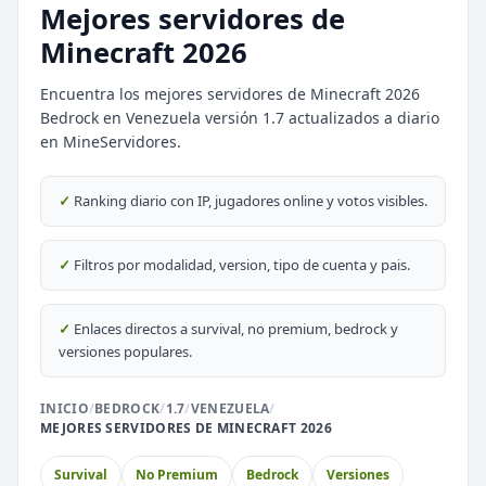
Mejores servidores de
Minecraft 2026
Encuentra los mejores servidores de Minecraft 2026
Bedrock en Venezuela versión 1.7 actualizados a diario
en MineServidores.
⭐ SERVIDORES DESTACADOS
DESTACADO
DeathZone Network
✓
Ranking diario con IP, jugadores online y votos visibles.
69
SURVIVAL
2026
ACTIVOS
DESTACADO
EnchantedCraft
✓
Filtros por modalidad, version, tipo de cuenta y pais.
69
NO PREMIUM
✓
Enlaces directos a survival, no premium, bedrock y
🎮 MODALIDADES POPULARES
versiones populares.
🌿
🔒
Survival
Prision OP
INICIO
/
BEDROCK
/
1.7
/
VENEZUELA
/
MEJORES SERVIDORES DE MINECRAFT 2026
🎮
🎮
BoxPvP
Survival OP
Survival
No Premium
Bedrock
Versiones