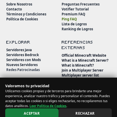
Sobre Nosotros
Preguntas Frecuentes
Contacto
Votifier Tutorial
Términos y Condiciones
Premium FAQ
Política de Cookies
Ping FAQ
Lista de Logros
Ranking de Logros
EXPLORAR
REFERENCIAS
EXTERNAS
Servidores Java
Servidores Bedrock
Official Minecraft Website
Servidores con Mods
What is a Minecraft Server?
Nuevos Servidores
What is Minecraft?
Redes Patrocinadas
Join a Multiplayer Server
Multiplayer server list
Minecraft Wiki
Minecraft Beginner's Guide
Valoramos tu privacidad
Utilizamos cookies propias y de terceros para brindarte una mejor
experiencia, analizar nuestro tráfico y personalizar el contenido. Puedes
aceptar todas las cookies o si eliges rechazarlas, no recopilaremos tus
datos analíticos.
Leer Política de Cookies
.
© 2026 MineServidores. Todos los derechos reservados.
ACEPTAR
RECHAZAR