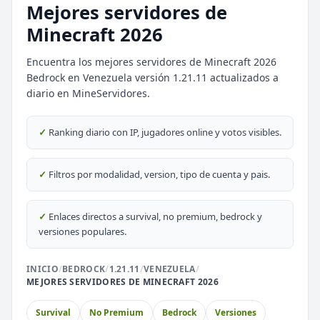
Mejores servidores de
Minecraft 2026
Encuentra los mejores servidores de Minecraft 2026
Bedrock en Venezuela versión 1.21.11 actualizados a
diario en MineServidores.
⭐ SERVIDORES DESTACADOS
DESTACADO
DeathZone Network
✓
Ranking diario con IP, jugadores online y votos visibles.
69
SURVIVAL
2026
ACTIVOS
DESTACADO
EnchantedCraft
✓
Filtros por modalidad, version, tipo de cuenta y pais.
69
NO PREMIUM
✓
Enlaces directos a survival, no premium, bedrock y
🎮 MODALIDADES POPULARES
versiones populares.
🌿
🔒
Survival
Prision OP
INICIO
/
BEDROCK
/
1.21.11
/
VENEZUELA
/
MEJORES SERVIDORES DE MINECRAFT 2026
🎮
🎮
BoxPvP
Survival OP
Survival
No Premium
Bedrock
Versiones