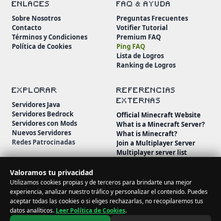
ENLACES
FAQ & AYUDA
Sobre Nosotros
Preguntas Frecuentes
Contacto
Votifier Tutorial
Términos y Condiciones
Premium FAQ
Política de Cookies
Ping FAQ
Lista de Logros
Ranking de Logros
EXPLORAR
REFERENCIAS
EXTERNAS
Servidores Java
Servidores Bedrock
Official Minecraft Website
Servidores con Mods
What is a Minecraft Server?
Nuevos Servidores
What is Minecraft?
Redes Patrocinadas
Join a Multiplayer Server
Multiplayer server list
Minecraft Wiki
Minecraft Beginner's Guide
Valoramos tu privacidad
Utilizamos cookies propias y de terceros para brindarte una mejor
experiencia, analizar nuestro tráfico y personalizar el contenido. Puedes
aceptar todas las cookies o si eliges rechazarlas, no recopilaremos tus
datos analíticos.
Leer Política de Cookies
.
© 2026 MineServidores. Todos los derechos reservados.