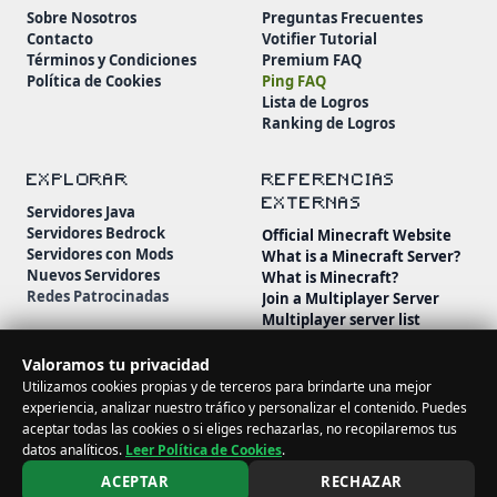
Sobre Nosotros
Preguntas Frecuentes
Contacto
Votifier Tutorial
Términos y Condiciones
Premium FAQ
Política de Cookies
Ping FAQ
Lista de Logros
Ranking de Logros
EXPLORAR
REFERENCIAS
EXTERNAS
Servidores Java
Servidores Bedrock
Official Minecraft Website
Servidores con Mods
What is a Minecraft Server?
Nuevos Servidores
What is Minecraft?
Redes Patrocinadas
Join a Multiplayer Server
Multiplayer server list
Minecraft Wiki
Minecraft Beginner's Guide
Valoramos tu privacidad
Utilizamos cookies propias y de terceros para brindarte una mejor
experiencia, analizar nuestro tráfico y personalizar el contenido. Puedes
aceptar todas las cookies o si eliges rechazarlas, no recopilaremos tus
datos analíticos.
Leer Política de Cookies
.
© 2026 MineServidores. Todos los derechos reservados.
ACEPTAR
RECHAZAR