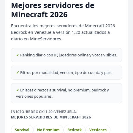
Mejores servidores de
Minecraft 2026
Encuentra los mejores servidores de Minecraft 2026
Bedrock en Venezuela versión 1.20 actualizados a
diario en MineServidores.
⭐ SERVIDORES DESTACADOS
DESTACADO
DeathZone Network
✓
Ranking diario con IP, jugadores online y votos visibles.
69
SURVIVAL
2026
ACTIVOS
DESTACADO
EnchantedCraft
✓
Filtros por modalidad, version, tipo de cuenta y pais.
69
NO PREMIUM
✓
Enlaces directos a survival, no premium, bedrock y
🎮 MODALIDADES POPULARES
versiones populares.
🌿
🔒
Survival
Prision OP
INICIO
/
BEDROCK
/
1.20
/
VENEZUELA
/
MEJORES SERVIDORES DE MINECRAFT 2026
🎮
🎮
BoxPvP
Survival OP
Survival
No Premium
Bedrock
Versiones