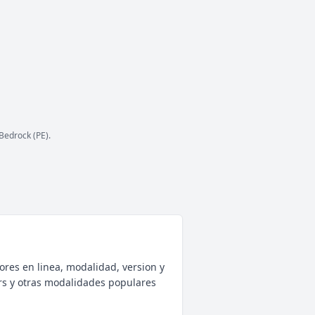
ESTADO
28
/ 2,000
JUGADORES
COPIAR IP
play.chilitocrafters.net
Bedrock (PE).
ores en linea, modalidad, version y
rs y otras modalidades populares