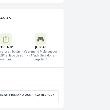
PASOS
📋
🎮
COPIA IP
JUEGA!
n el gran botón
Ve al menú Multijugador
IP" al lado de su
-> Añadir Servidor y
nombre.
pega la IP.
ECRAFT HISPANO 2025 - JAVA BEDROCK