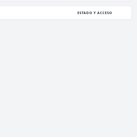
ESTADO Y ACCESO
ESTADO
126
/ 1,000
JUGADORES
COPIAR IP
deathzone.club
ESTADO
125
/ 1,000
JUGADORES
COPIAR IP
enchantedcraft.us
ESTADO
149
/ 5,000
JUGADORES
COPIAR IP
mc.librecraft.com