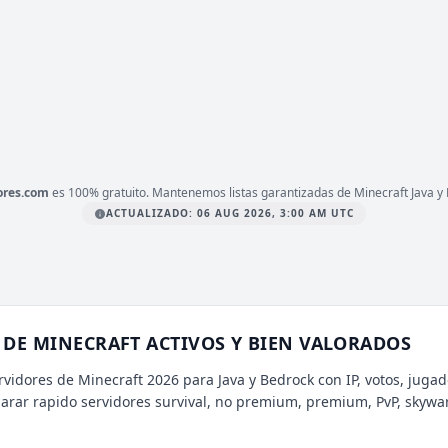
1.21
ERSIÓN
Bedrock, PvP, 2026
IPO
LATAFORMA
JAVA & BEDROCK
ores.com
es 100% gratuito. Mantenemos listas garantizadas de Minecraft Java y 
ACTUALIZADO: 06 AUG 2026, 3:00 AM UTC
DE MINECRAFT ACTIVOS Y BIEN VALORADOS
rvidores de Minecraft 2026 para Java y Bedrock con IP, votos, jugad
parar rapido servidores survival, no premium, premium, PvP, skywa