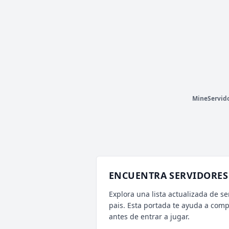
CHILITOCRAFTERS
741 VOTOS (MES)
⚡ ALEATORIO MINI
V
T
C
H
I
L
I
T
O
C
R
A
F
T
E
R
S
•
(1.8 ➝ 26.x)
P
DISCORD
»
discord.gg/MaKdV7f
MineServid
ENCUENTRA SERVIDORES 
Explora una lista actualizada de se
pais. Esta portada te ayuda a com
antes de entrar a jugar.