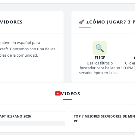
RVIDORES
🚀 ¿CÓMO JUGAR? 3 
initivo en español para
🔍
ecraft. Contamos con una de las
bles de la comunidad.
ELIGE
Usa los filtros o
Clic e
buscador para hallar un
"COPIAR 
servidor épico en la lista.
VIDEOS
AFT HISPANO 2026
TOP 7 MEJORES SERVIDORES DE MIN
PE