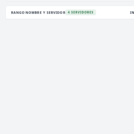
RANGO
NOMBRE Y SERVIDOR
I
4 SERVIDORES
DEATHZONE NETWORK
3,013 VOTOS (MES)
★ PREMIUM
V
T
i
》》
DEATH
ZONE
NETWORK
[
1.7/26.2
]
《《
i
P
✞
¡LA MEJOR CONEXIÓN!
¡VIP GRATIS! ¡ENTRA!
✞
ENCHANTEDCRAFT
5 VOTOS (MES)
★ PREMIUM
V
T
i
»»
ENCHANTED
CRAFT
NETWORK
[
1.8 → 26.2]
««
i
✞
¡NUEVO SURVIVAL OP ACTUALIZADO!
¡JUEGA
P
YA!!
✞
LIBRECRAFT
900 VOTOS (MES)
⚡ ALEATORIO
V
T
LIBRE
CRAFT
NET
WORK
[1.8-26.2]
P
¿Ayuda?
https://librecraft.com/ayuda