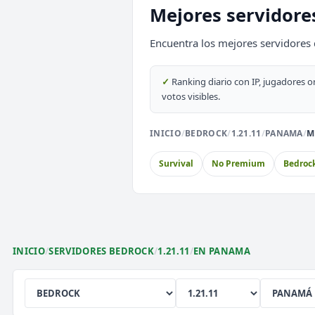
Mejores servidore
SURVIVAL
2026
ACTIVOS
Encuentra los mejores servidores
EnchantedCraft
NO PREMIUM
✓
Ranking diario con IP, jugadores o
votos visibles.
🎮 MODALIDADES POPULARES
INICIO
/
BEDROCK
/
1.21.11
/
PANAMA
/
M
🌿
🔒
🎮
Survival
Prision OP
Box
Survival
No Premium
Bedroc
🎮
⚔️
🏝️
Survival OP
PvP
Sky
🎮
🐉
🎮
Premium
Cobblemon
Sin
INICIO
/
SERVIDORES BEDROCK
/
1.21.11
/
EN PANAMA