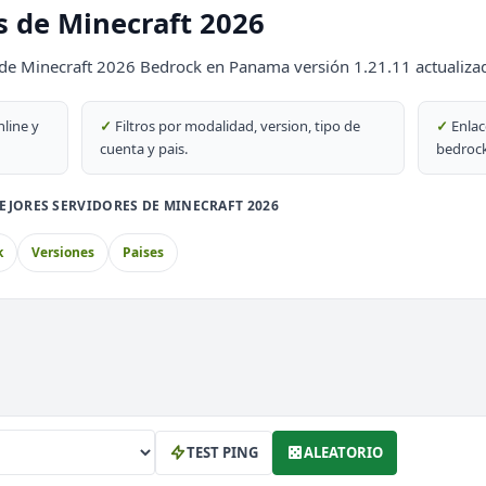
s de Minecraft 2026
69
 de Minecraft 2026 Bedrock en Panama versión 1.21.11 actualizad
DESTACADO
69
nline y
✓
Filtros por modalidad, version, tipo de
✓
Enlac
cuenta y pais.
bedrock
EJORES SERVIDORES DE MINECRAFT 2026
PvP
k
Versiones
Paises
block
 Lag
TEST PING
ALEATORIO