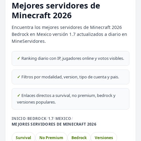
Mejores servidores de
Minecraft 2026
Encuentra los mejores servidores de Minecraft 2026
Bedrock en Mexico versión 1.7 actualizados a diario en
MineServidores.
⭐ SERVIDORES DESTACADOS
DESTACADO
DeathZone Network
✓
Ranking diario con IP, jugadores online y votos visibles.
69
SURVIVAL
2026
ACTIVOS
DESTACADO
EnchantedCraft
✓
Filtros por modalidad, version, tipo de cuenta y pais.
69
NO PREMIUM
✓
Enlaces directos a survival, no premium, bedrock y
🎮 MODALIDADES POPULARES
versiones populares.
🌿
🔒
Survival
Prision OP
INICIO
/
BEDROCK
/
1.7
/
MEXICO
/
MEJORES SERVIDORES DE MINECRAFT 2026
🎮
🎮
BoxPvP
Survival OP
Survival
No Premium
Bedrock
Versiones