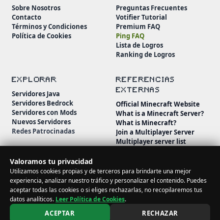
Sobre Nosotros
Preguntas Frecuentes
Contacto
Votifier Tutorial
Términos y Condiciones
Premium FAQ
Política de Cookies
Ping FAQ
Lista de Logros
Ranking de Logros
EXPLORAR
REFERENCIAS
EXTERNAS
Servidores Java
Servidores Bedrock
Official Minecraft Website
Servidores con Mods
What is a Minecraft Server?
Nuevos Servidores
What is Minecraft?
Redes Patrocinadas
Join a Multiplayer Server
Multiplayer server list
Minecraft Wiki
Minecraft Beginner's Guide
Valoramos tu privacidad
Utilizamos cookies propias y de terceros para brindarte una mejor
experiencia, analizar nuestro tráfico y personalizar el contenido. Puedes
aceptar todas las cookies o si eliges rechazarlas, no recopilaremos tus
datos analíticos.
Leer Política de Cookies
.
© 2026 MineServidores. Todos los derechos reservados.
ACEPTAR
RECHAZAR