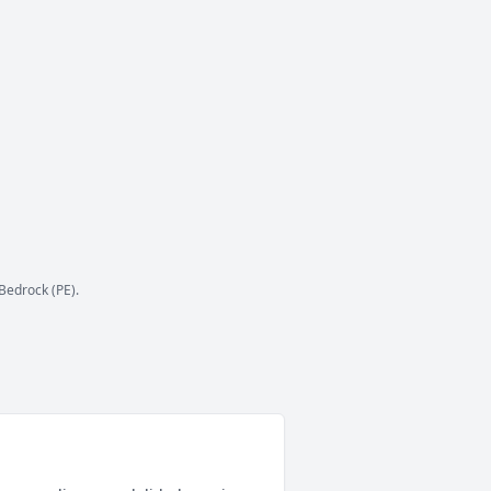
ESTADO
0
/ 0
JUGADORES
COPIAR IP
play.skirion.xyz
ESTADO
0
/ 0
JUGADORES
COPIAR IP
maxtrox.vultam.host
Bedrock (PE).