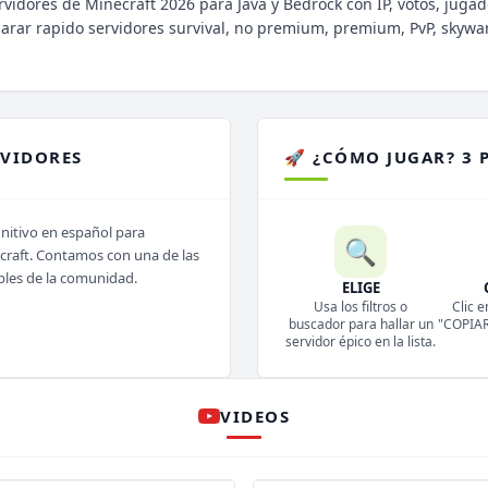
rvidores de Minecraft 2026 para Java y Bedrock con IP, votos, jugad
parar rapido servidores survival, no premium, premium, PvP, skywa
RVIDORES
🚀 ¿CÓMO JUGAR? 3 
initivo en español para
🔍
ecraft. Contamos con una de las
bles de la comunidad.
ELIGE
Usa los filtros o
Clic e
buscador para hallar un
"COPIAR 
servidor épico en la lista.
VIDEOS