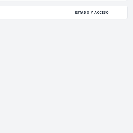
ESTADO Y ACCESO
ESTADO
0
/ 0
JUGADORES
COPIAR IP
deathzone.club
ESTADO
14
/ 1,000
JUGADORES
COPIAR IP
enchantedcraft.us
ESTADO
196
/ 2,000
JUGADORES
COPIAR IP
meetionmc.net