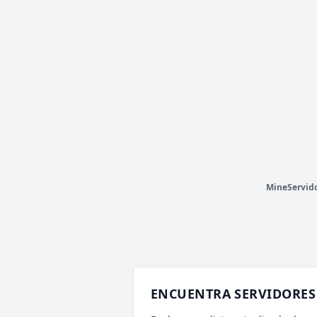
SKIRION NETWORK
56 VOTOS (MES)
V
T
CARGANDO MOTD...
P
MAXTROX MC
50 VOTOS (MES)
V
T
CARGANDO MOTD...
P
MineServid
ENCUENTRA SERVIDORES 