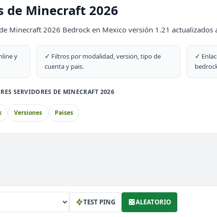
s de Minecraft 2026
DESTACADO
de Minecraft 2026 Bedrock en Mexico versión 1.21 actualizados 
69
nline y
✓
Filtros por modalidad, version, tipo de
✓
Enlac
DESTACADO
cuenta y pais.
bedrock
69
RES SERVIDORES DE MINECRAFT 2026
k
Versiones
Paises
PvP
block
th
TEST PING
ALEATORIO