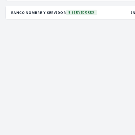
RANGO
NOMBRE Y SERVIDOR
I
8 SERVIDORES
DEATHZONE NETWORK
2,801 VOTOS (MES)
★ PREMIUM
V
T
CARGANDO MOTD...
P
ENCHANTEDCRAFT
6 VOTOS (MES)
★ PREMIUM
V
T
i
»»
ENCHANTED
CRAFT
NETWORK
[
1.8 → 26.2]
««
i
✞
¡NUEVO SURVIVAL OP ACTUALIZADO!
¡JUEGA
P
YA!!
✞
MEETION NETWORK
1,069 VOTOS (MES)
⚡ ALEATORIO
V
T
⋞
〈
-
»
⚝
i
M
e
e
T
i
o
n
N
e
t
w
o
r
k
[
1
.
1
6
→
2
6
.
1
]
i
⚝
«
-
〉
⋟
P