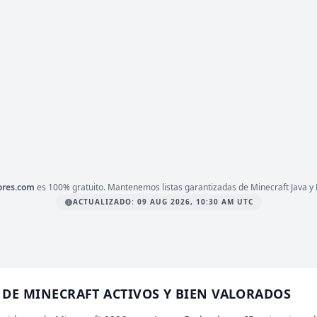
1.21.1
ERSIÓN
Bedrock, 1vs1, 24 7
IPO
LATAFORMA
JAVA & BEDROCK
1.21.4
ERSIÓN
Bedrock, Activos, Amigos
IPO
LATAFORMA
JAVA & BEDROCK
ores.com
es 100% gratuito. Mantenemos listas garantizadas de Minecraft Java y 
ACTUALIZADO: 09 AUG 2026, 10:30 AM UTC
DE MINECRAFT ACTIVOS Y BIEN VALORADOS