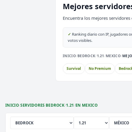
⭐ SERVIDORES DESTACADOS
Mejores servidore
DeathZone Network
Encuentra los mejores servidores 
SURVIVAL
2026
ACTIVOS
✓
Ranking diario con IP, jugadores o
EnchantedCraft
votos visibles.
NO PREMIUM
INICIO
/
BEDROCK
/
1.21
/
MEXICO
/
MEJO
🎮 MODALIDADES POPULARES
Survival
No Premium
Bedroc
🌿
🔒
🎮
Survival
Prision OP
Box
🎮
⚔️
🏝️
Survival OP
PvP
Sky
🎮
🎮
🎮
Premium
Sin Lag
Ear
INICIO
/
SERVIDORES BEDROCK
/
1.21
/
EN MEXICO