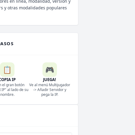
ores en linea, modalidad, version y
rs y otras modalidades populares
PASOS
📋
🎮
COPIA IP
JUEGA!
n el gran botón
Ve al menú Multijugador
IP" al lado de su
-> Añadir Servidor y
nombre.
pega la IP.