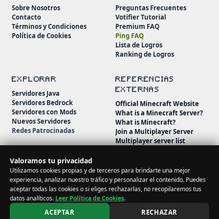
Sobre Nosotros
Preguntas Frecuentes
Contacto
Votifier Tutorial
Términos y Condiciones
Premium FAQ
Política de Cookies
Ping FAQ
Lista de Logros
Ranking de Logros
EXPLORAR
REFERENCIAS
EXTERNAS
Servidores Java
Servidores Bedrock
Official Minecraft Website
Servidores con Mods
What is a Minecraft Server?
Nuevos Servidores
What is Minecraft?
Redes Patrocinadas
Join a Multiplayer Server
Multiplayer server list
Minecraft Wiki
Minecraft Beginner's Guide
Valoramos tu privacidad
Utilizamos cookies propias y de terceros para brindarte una mejor
experiencia, analizar nuestro tráfico y personalizar el contenido. Puedes
aceptar todas las cookies o si eliges rechazarlas, no recopilaremos tus
datos analíticos.
Leer Política de Cookies
.
© 2026 MineServidores. Todos los derechos reservados.
ACEPTAR
RECHAZAR