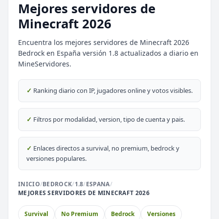
Mejores servidores de
Minecraft 2026
Encuentra los mejores servidores de Minecraft 2026
Bedrock en España versión 1.8 actualizados a diario en
MineServidores.
⭐ SERVIDORES DESTACADOS
DESTACADO
DeathZone Network
✓
Ranking diario con IP, jugadores online y votos visibles.
69
SURVIVAL
2026
ACTIVOS
DESTACADO
EnchantedCraft
✓
Filtros por modalidad, version, tipo de cuenta y pais.
69
NO PREMIUM
✓
Enlaces directos a survival, no premium, bedrock y
🎮 MODALIDADES POPULARES
versiones populares.
🌿
🔒
Survival
Prision OP
INICIO
/
BEDROCK
/
1.8
/
ESPANA
/
MEJORES SERVIDORES DE MINECRAFT 2026
🎮
🎮
BoxPvP
Survival OP
Survival
No Premium
Bedrock
Versiones