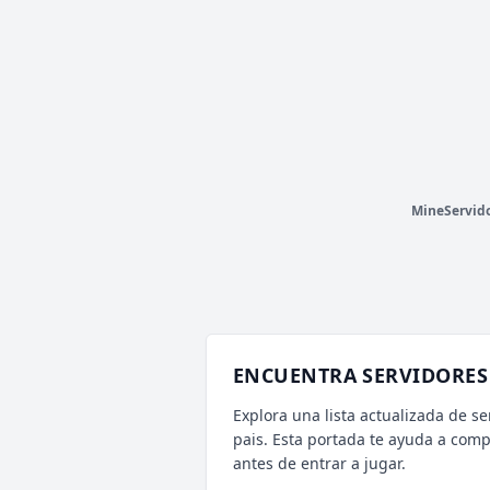
»
N
u
e
s
t
r
o
D
i
s
c
o
r
d
➡
d
i
s
c
o
r
d
.
g
g
/
m
e
e
t
i
o
n
m
c
«
MINEVERSO
1,036 VOTOS (MES)
⚡ ALEATORIO MINI
V
T
iii
M
i
n
e
v
e
r
s
o
iii
1
.
2
1
.
1
➟
2
6
.
2
iii
Survival
●
SkyWars
●
SkyBlock
●
Vanilla
●
P
CTW
MineServid
ENCUENTRA SERVIDORES 
Explora una lista actualizada de se
pais. Esta portada te ayuda a com
antes de entrar a jugar.