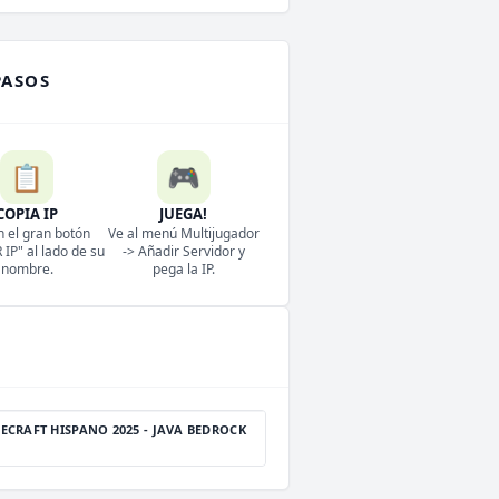
PASOS
📋
🎮
COPIA IP
JUEGA!
n el gran botón
Ve al menú Multijugador
IP" al lado de su
-> Añadir Servidor y
nombre.
pega la IP.
ECRAFT HISPANO 2025 - JAVA BEDROCK