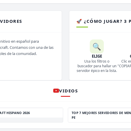
RVIDORES
🚀 ¿CÓMO JUGAR? 3 
initivo en español para
🔍
ecraft. Contamos con una de las
bles de la comunidad.
ELIGE
Usa los filtros o
Clic e
buscador para hallar un
"COPIAR 
servidor épico en la lista.
VIDEOS
AFT HISPANO 2026
TOP 7 MEJORES SERVIDORES DE MIN
PE