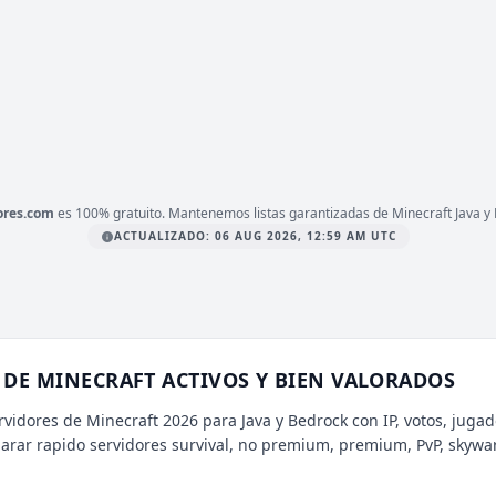
1.21
ERSIÓN
Bedrock, Survival, Skywars
IPO
LATAFORMA
JAVA & BEDROCK
ores.com
es 100% gratuito. Mantenemos listas garantizadas de Minecraft Java y 
ACTUALIZADO: 06 AUG 2026, 12:59 AM UTC
DE MINECRAFT ACTIVOS Y BIEN VALORADOS
rvidores de Minecraft 2026 para Java y Bedrock con IP, votos, jugad
parar rapido servidores survival, no premium, premium, PvP, skywa