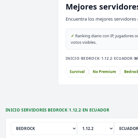
Mejores servidore
SURVIVAL
2026
ACTIVOS
Encuentra los mejores servidores 
EnchantedCraft
NO PREMIUM
✓
Ranking diario con IP, jugadores o
votos visibles.
🎮 MODALIDADES POPULARES
INICIO
/
BEDROCK
/
1.12.2
/
ECUADOR
/
M
🌿
🔒
🎮
Survival
Prision OP
Box
Survival
No Premium
Bedroc
🎮
⚔️
🏝️
Survival OP
PvP
Sky
🎮
🎮
🎮
Premium
Sin Lag
Ear
INICIO
/
SERVIDORES BEDROCK
/
1.12.2
/
EN ECUADOR