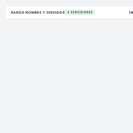
RANGO
NOMBRE Y SERVIDOR
I
4 SERVIDORES
DEATHZONE NETWORK
2,999 VOTOS (MES)
★ PREMIUM
V
T
i
》》
DEATH
ZONE
NETWORK
[
1.7/26.2
]
《《
i
P
✞
¡LA MEJOR CONEXIÓN!
¡VIP GRATIS! ¡ENTRA!
✞
ENCHANTEDCRAFT
5 VOTOS (MES)
★ PREMIUM
V
T
i
»»
ENCHANTED
CRAFT
NETWORK
[
1.8 → 26.2]
««
i
✞
¡NUEVO SURVIVAL OP ACTUALIZADO!
¡JUEGA
P
YA!!
✞
MEETION NETWORK
1,101 VOTOS (MES)
⚡ ALEATORIO
V
T
⋞
〈
-
»
⚝
i
M
e
e
T
i
o
n
N
e
t
w
o
r
k
[
1
.
1
6
→
2
6
.
1
]
i
⚝
«
-
〉
⋟
P