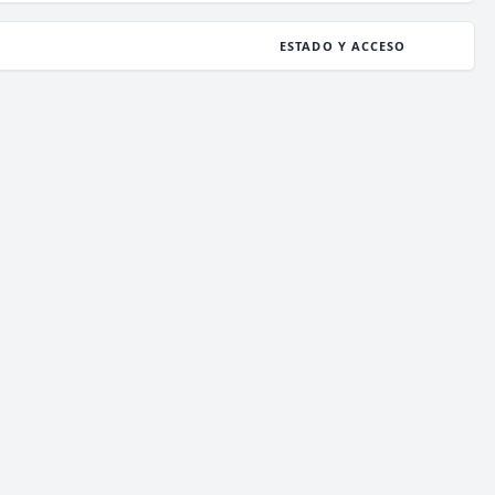
ESTADO Y ACCESO
ESTADO
138
/ 1,000
JUGADORES
COPIAR IP
deathzone.club
ESTADO
142
/ 1,000
JUGADORES
COPIAR IP
enchantedcraft.us
ESTADO
560
/ 2,000
JUGADORES
COPIAR IP
meetionmc.net