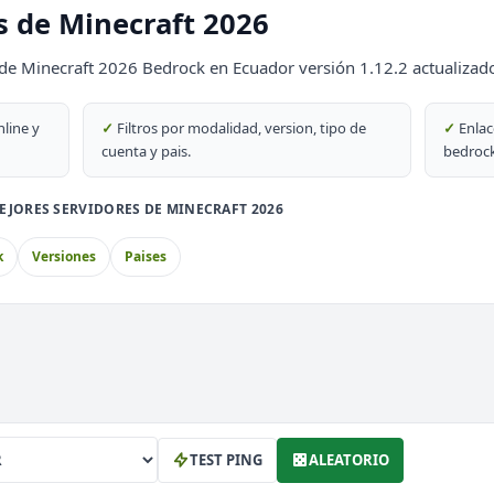
s de Minecraft 2026
69
de Minecraft 2026 Bedrock en Ecuador versión 1.12.2 actualizado
DESTACADO
69
nline y
✓
Filtros por modalidad, version, tipo de
✓
Enlac
cuenta y pais.
bedrock
EJORES SERVIDORES DE MINECRAFT 2026
PvP
k
Versiones
Paises
block
th
TEST PING
ALEATORIO