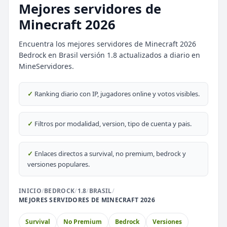
Mejores servidores de
Minecraft 2026
Encuentra los mejores servidores de Minecraft 2026
Bedrock en Brasil versión 1.8 actualizados a diario en
MineServidores.
⭐ SERVIDORES DESTACADOS
DESTACADO
DeathZone Network
✓
Ranking diario con IP, jugadores online y votos visibles.
69
SURVIVAL
2026
ACTIVOS
DESTACADO
EnchantedCraft
✓
Filtros por modalidad, version, tipo de cuenta y pais.
69
NO PREMIUM
✓
Enlaces directos a survival, no premium, bedrock y
🎮 MODALIDADES POPULARES
versiones populares.
🌿
🔒
Survival
Prision OP
INICIO
/
BEDROCK
/
1.8
/
BRASIL
/
MEJORES SERVIDORES DE MINECRAFT 2026
🎮
🎮
BoxPvP
Survival OP
Survival
No Premium
Bedrock
Versiones