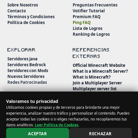
Sobre Nosotros
Preguntas Frecuentes
Contacto
Votifier Tutorial
Términos y Condiciones
Premium FAQ
Política de Cookies
Ping FAQ
Lista de Logros
Ranking de Logros
EXPLORAR
REFERENCIAS
EXTERNAS
Servidores Java
Servidores Bedrock
Official Minecraft Website
Servidores con Mods
What is a Minecraft Server?
Nuevos Servidores
What is Minecraft?
Redes Patrocinadas
Join a Multiplayer Server
Multiplayer server list
Minecraft Wiki
Minecraft Beginner's Guide
Valoramos tu privacidad
Utilizamos cookies propias y de terceros para brindarte una mejor
experiencia, analizar nuestro tráfico y personalizar el contenido. Puedes
aceptar todas las cookies o si eliges rechazarlas, no recopilaremos tus
datos analíticos.
Leer Política de Cookies
.
© 2026 MineServidores. Todos los derechos reservados.
ACEPTAR
RECHAZAR