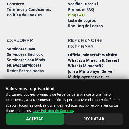
Contacto
Votifier Tutorial
Términos y Condiciones
Premium FAQ
Política de Cookies
Ping FAQ
Lista de Logros
Ranking de Logros
EXPLORAR
REFERENCIAS
EXTERNAS
Servidores Java
Servidores Bedrock
Official Minecraft Website
Servidores con Mods
What is a Minecraft Server?
Nuevos Servidores
What is Minecraft?
Redes Patrocinadas
Join a Multiplayer Server
Multiplayer server list
Minecraft Wiki
Minecraft Beginner's Guide
Valoramos tu privacidad
Utilizamos cookies propias y de terceros para brindarte una mejor
experiencia, analizar nuestro tráfico y personalizar el contenido. Puedes
aceptar todas las cookies o si eliges rechazarlas, no recopilaremos tus
datos analíticos.
Leer Política de Cookies
.
© 2026 MineServidores. Todos los derechos reservados.
ACEPTAR
RECHAZAR