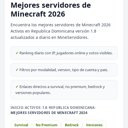
Mejores servidores de
Minecraft 2026
Encuentra los mejores servidores de Minecraft 2026
Activos en Republica Dominicana versión 1.8
actualizados a diario en MineServidores.
⭐ SERVIDORES DESTACADOS
DESTACADO
DeathZone Network
✓
Ranking diario con IP, jugadores online y votos visibles.
69
SURVIVAL
2026
ACTIVOS
DESTACADO
EnchantedCraft
✓
Filtros por modalidad, version, tipo de cuenta y pais.
69
NO PREMIUM
✓
Enlaces directos a survival, no premium, bedrock y
🎮 MODALIDADES POPULARES
versiones populares.
🌿
🔒
Survival
Prision OP
INICIO
/
ACTIVOS
/
1.8
/
REPUBLICA DOMINICANA
/
MEJORES SERVIDORES DE MINECRAFT 2026
🎮
🎮
BoxPvP
Survival OP
Survival
No Premium
Bedrock
Versiones