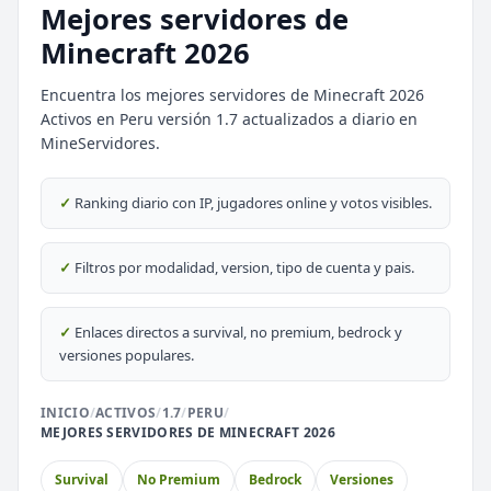
Mejores servidores de
Minecraft 2026
Encuentra los mejores servidores de Minecraft 2026
Activos en Peru versión 1.7 actualizados a diario en
⭐ SERVIDORES DESTACADOS
MineServidores.
DESTACADO
DeathZone Network
✓
Ranking diario con IP, jugadores online y votos visibles.
69
SURVIVAL
2026
ACTIVOS
DESTACADO
EnchantedCraft
✓
Filtros por modalidad, version, tipo de cuenta y pais.
69
NO PREMIUM
✓
Enlaces directos a survival, no premium, bedrock y
🎮 MODALIDADES POPULARES
versiones populares.
🌿
🔒
Survival
Prision OP
INICIO
/
ACTIVOS
/
1.7
/
PERU
/
MEJORES SERVIDORES DE MINECRAFT 2026
🎮
🎮
BoxPvP
Survival OP
Survival
No Premium
Bedrock
Versiones