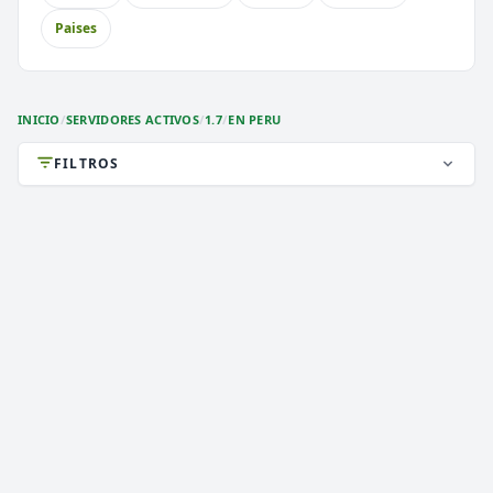
⚔️
🏝️
PvP
Skyblock
Paises
🎮
🐉
Premium
Cobblemon
🎮
Sin Lag
INICIO
/
SERVIDORES ACTIVOS
/
1.7
/
EN PERU
FILTROS
DEATHZONE NETWORK
2,786 VOTOS (MES)
★ PREMIUM
CARGANDO MOTD...
1.8 a 1.21.x
VERSIÓN
Activos, Survival, 2026
TIPO
PLATAFORMA
JAVA & BEDROCK & MODS
ESTADO
0
/ 0
JUGADORES
COPIAR IP