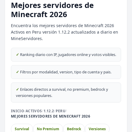
Mejores servidores de
Minecraft 2026
Encuentra los mejores servidores de Minecraft 2026
Activos en Peru versión 1.12.2 actualizados a diario en
⭐ SERVIDORES DESTACADOS
MineServidores.
DESTACADO
DeathZone Network
✓
Ranking diario con IP, jugadores online y votos visibles.
69
SURVIVAL
2026
ACTIVOS
DESTACADO
EnchantedCraft
✓
Filtros por modalidad, version, tipo de cuenta y pais.
69
NO PREMIUM
✓
Enlaces directos a survival, no premium, bedrock y
🎮 MODALIDADES POPULARES
versiones populares.
🌿
🔒
Survival
Prision OP
INICIO
/
ACTIVOS
/
1.12.2
/
PERU
/
MEJORES SERVIDORES DE MINECRAFT 2026
🎮
🎮
BoxPvP
Survival OP
Survival
No Premium
Bedrock
Versiones