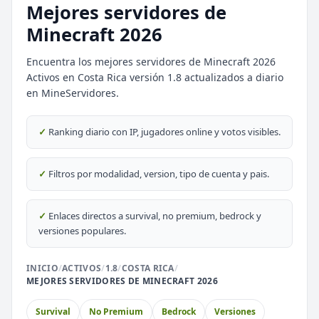
Mejores servidores de
Minecraft 2026
Encuentra los mejores servidores de Minecraft 2026
Activos en Costa Rica versión 1.8 actualizados a diario
⭐ SERVIDORES DESTACADOS
en MineServidores.
DESTACADO
DeathZone Network
✓
Ranking diario con IP, jugadores online y votos visibles.
69
SURVIVAL
2026
ACTIVOS
DESTACADO
EnchantedCraft
✓
Filtros por modalidad, version, tipo de cuenta y pais.
69
NO PREMIUM
✓
Enlaces directos a survival, no premium, bedrock y
🎮 MODALIDADES POPULARES
versiones populares.
🌿
🎮
Survival
BoxPvP
INICIO
/
ACTIVOS
/
1.8
/
COSTA RICA
/
MEJORES SERVIDORES DE MINECRAFT 2026
🔒
🎮
Prision OP
Survival OP
Survival
No Premium
Bedrock
Versiones