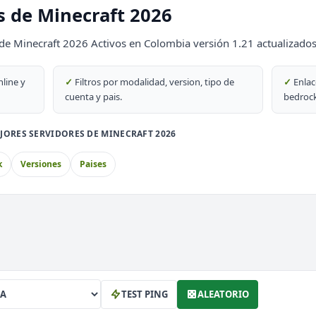
s de Minecraft 2026
69
de Minecraft 2026 Activos en Colombia versión 1.21 actualizados
DESTACADO
69
nline y
✓
Filtros por modalidad, version, tipo de
✓
Enlac
cuenta y pais.
bedrock
PvP
JORES SERVIDORES DE MINECRAFT 2026
k
Versiones
Paises
block
th
TEST PING
ALEATORIO