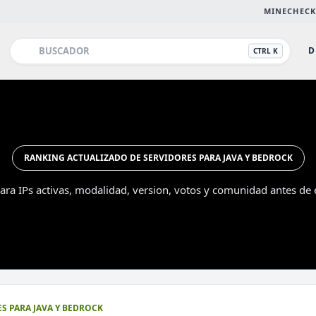
MINECHECK
D
CTRL K
RANKING ACTUALIZADO DE SERVIDORES PARA JAVA Y BEDROCK
ra IPs activas, modalidad, version, votos y comunidad antes de e
Esc
S PARA JAVA Y BEDROCK
DESTACADO