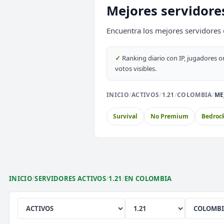
Mejores servidore
SURVIVAL
2026
ACTIVOS
Encuentra los mejores servidores 
EnchantedCraft
NO PREMIUM
✓
Ranking diario con IP, jugadores o
🎮 MODALIDADES POPULARES
votos visibles.
🌿
🔒
🎮
Survival
Prision OP
Box
INICIO
/
ACTIVOS
/
1.21
/
COLOMBIA
/
ME
Survival
No Premium
Bedroc
🎮
⚔️
🏝️
Survival OP
PvP
Sky
🎮
🎮
🎮
Premium
Sin Lag
Ear
INICIO
/
SERVIDORES ACTIVOS
/
1.21
/
EN COLOMBIA