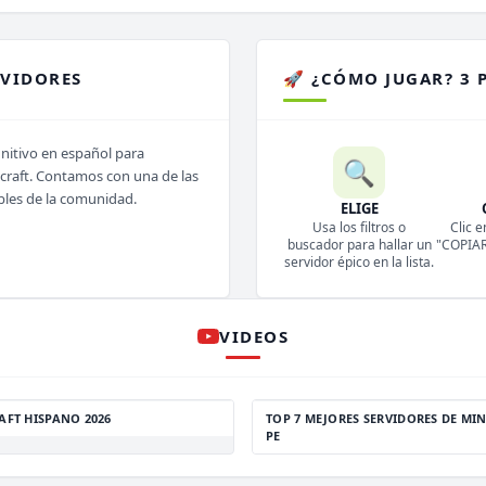
RVIDORES
🚀 ¿CÓMO JUGAR? 3 
initivo en español para
🔍
ecraft. Contamos con una de las
bles de la comunidad.
ELIGE
Usa los filtros o
Clic e
buscador para hallar un
"COPIAR 
servidor épico en la lista.
VIDEOS
AFT HISPANO 2026
TOP 7 MEJORES SERVIDORES DE MIN
PE