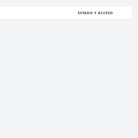
ESTADO Y ACCESO
ESTADO
0
/ 0
JUGADORES
COPIAR IP
deathzone.club
ESTADO
96
/ 1,000
JUGADORES
COPIAR IP
enchantedcraft.us
ESTADO
546
/ 2,000
JUGADORES
COPIAR IP
meetionmc.net