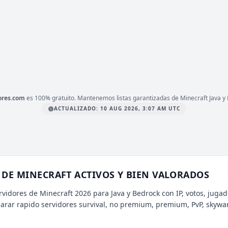
1.21
ERSIÓN
Survival, Custom, PvP
IPO
LATAFORMA
BEDROCK
ores.com
es 100% gratuito. Mantenemos listas garantizadas de Minecraft Java y 
ACTUALIZADO: 10 AUG 2026, 3:07 AM UTC
DE MINECRAFT ACTIVOS Y BIEN VALORADOS
rvidores de Minecraft 2026 para Java y Bedrock con IP, votos, jugad
parar rapido servidores survival, no premium, premium, PvP, skywa