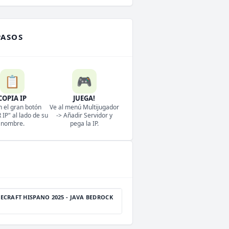
PASOS
📋
🎮
COPIA IP
JUEGA!
n el gran botón
Ve al menú Multijugador
IP" al lado de su
-> Añadir Servidor y
nombre.
pega la IP.
ECRAFT HISPANO 2025 - JAVA BEDROCK