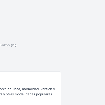
ESTADO
41
/ 500
JUGADORES
COPIAR IP
iberian-mc.net
Bedrock (PE).
ores en linea, modalidad, version y
rs y otras modalidades populares