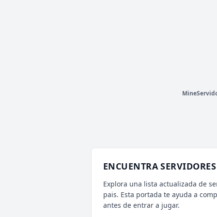
»
N
u
e
s
t
r
o
D
i
s
c
o
r
d
➡
d
i
s
c
o
r
d
.
g
g
/
m
e
e
t
i
o
n
m
c
«
IBERIAN
1,272 VOTOS (MES)
⚡ ALEATORIO MINI
V
T
▞ Iberian Network ▚ [1.21.10+]
P
☀ Mucho mas que un server, una comunidad ☀
MineServid
ENCUENTRA SERVIDORES 
Explora una lista actualizada de se
pais. Esta portada te ayuda a com
antes de entrar a jugar.